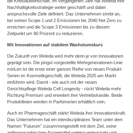
die Kreislaufwirtschaft. Im vergangenen Jahr hat Weleda ihre
Nachhaltigkeitsstrategie weiter geschärft und dabei
anspruchsvolle Ziele definiert. Das Unternehmen strebt an,
bei seinen Scope 1 und 2 Emissionen bis 2040 Net Zero zu
erreichen und die Scope 3 Emissionen bis zu diesem
Zeitpunkt um 80 Prozent zu reduzieren.
Mit Innovationen auf stabilem Wachstumskurs
Die Zukunft von Weleda wird mehr denn je von Innovationen
geprägt sein. Die jüngst vorgestellte Mehrgenerationen-Linie
minLen ist die erste einer ganzen Reihe von neuen Produkt-
Serien im Kosmetikgeschäft, die Weleda 2025 am Markt
einführen wird. Damit - wie auch mit der neuen
Gesichtspflege Weleda Cell Longevity - rückt Weleda mehr
Richtung Premium und erweitert ihre Vertriebskanäle. Beide
Produktlinien werden in Parfümerien erhältlich sein.
Auch im Pharmageschäft stärkt Weleda ihre Innovationskraft.
Das Unternehmen hat ein interdisziplinäres Team unter dem
Namen "Futurum" zusammengestellt mit dem Ziel, seine
anthroposophischen Arzneimittel weiterzuentwickeln und