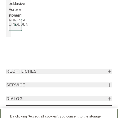
exklusive
Vorteile
sichern!
E-MAIL-
ADRESSE
EINGEBEN
RECHTLICHES
SERVICE
DIALOG
MEHR
By clicking ‘Accept all cookies’, you consent to the storage