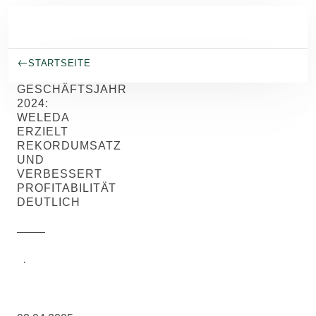
Skip to main content
STARTSEITE
GESCHÄFTSJAHR
2024:
WELEDA
ERZIELT
REKORDUMSATZ
UND
VERBESSERT
PROFITABILITÄT
DEUTLICH
Weleda
·
8/20/2025
Group