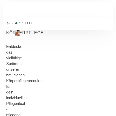
Skip to main content
STARTSEITE
KÖRPERPFLEGE
Entdecke
das
vielfältige
Sortiment
unserer
natürlichen
Körperpflegeprodukte
für
dein
individuelles
Pflegeritual
-
pflegend,