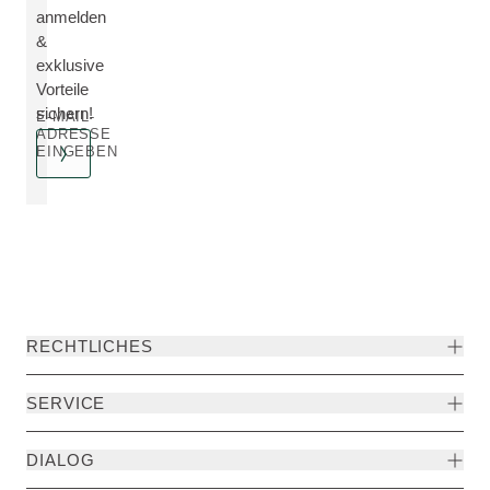
anmelden
&
exklusive
Vorteile
sichern!
E-MAIL-
ADRESSE
EINGEBEN
RECHTLICHES
SERVICE
DIALOG