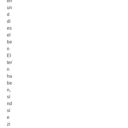
en
un
d
di
es
el
be
n
El
ter
n
ha
be
n,
si
nd
si
e
zi