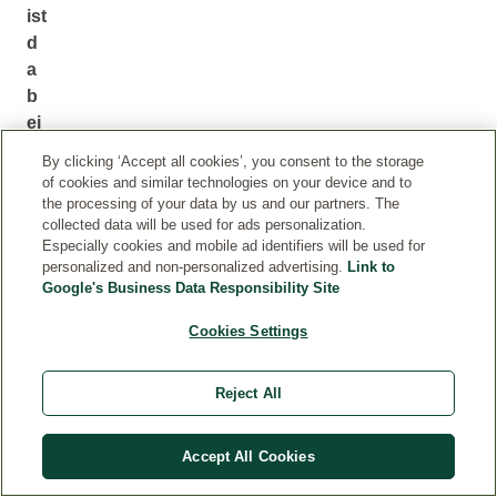
ist
d
a
b
ei
ni
By clicking ‘Accept all cookies’, you consent to the storage
c
of cookies and similar technologies on your device and to
ht
the processing of your data by us and our partners. The
collected data will be used for ads personalization.
n
Especially cookies and mobile ad identifiers will be used for
e
personalized and non-personalized advertising.
Link to
u:
Google's Business Data Responsibility Site
Si
Cookies Settings
e
re
ic
Reject All
ht
bi
Accept All Cookies
s
in