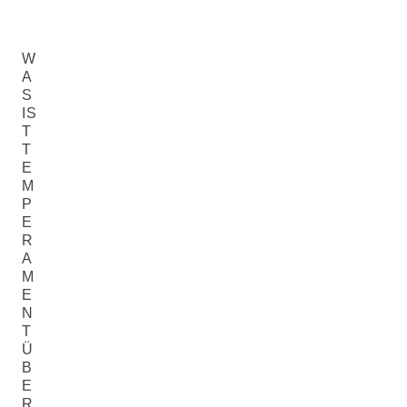
W
A
S
IS
T
T
E
M
P
E
R
A
M
E
N
T
Ü
B
E
R