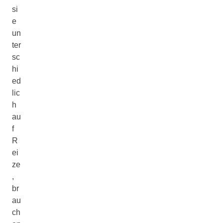
si
e
un
ter
sc
hi
ed
lic
h
au
f
R
ei
ze
,
br
au
ch