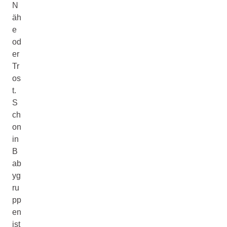
N
äh
e
od
er
Tr
os
t.
S
ch
on
in
B
ab
yg
ru
pp
en
ist