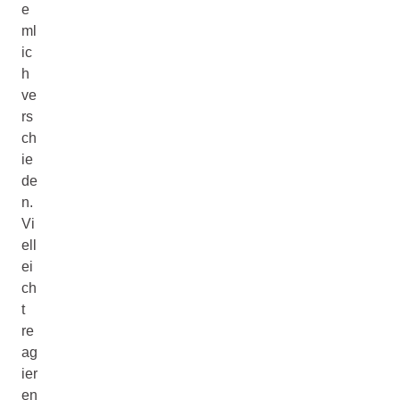
e
ml
ic
h
ve
rs
ch
ie
de
n.
Vi
ell
ei
ch
t
re
ag
ier
en