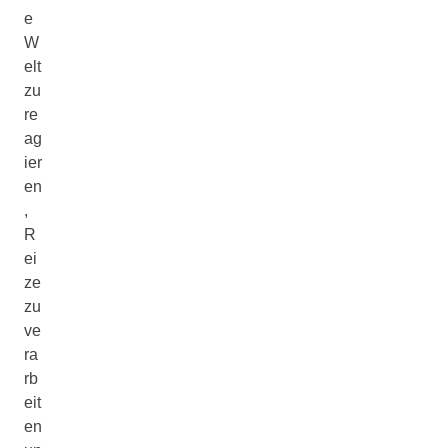
e
W
elt
zu
re
ag
ier
en
,
R
ei
ze
zu
ve
ra
rb
eit
en