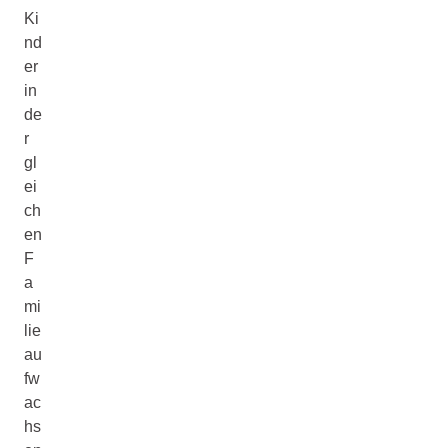
Ki
nd
er
in
de
r
gl
ei
ch
en
F
a
mi
lie
au
fw
ac
hs