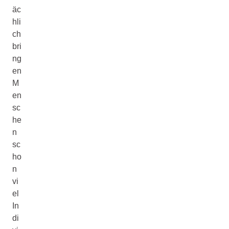
äc
hli
ch
bri
ng
en
M
en
sc
he
n
sc
ho
n
vi
el
In
di