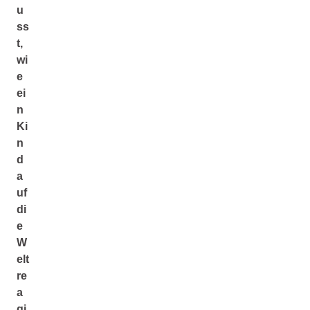
u
ss
t,
wi
e
ei
n
Ki
n
d
a
uf
di
e
W
elt
re
a
gi