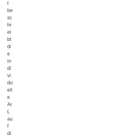
t
be
sc
hr
ei
bt
di
e
in
di
vi
du
ell
e
Ar
t,
au
f
di