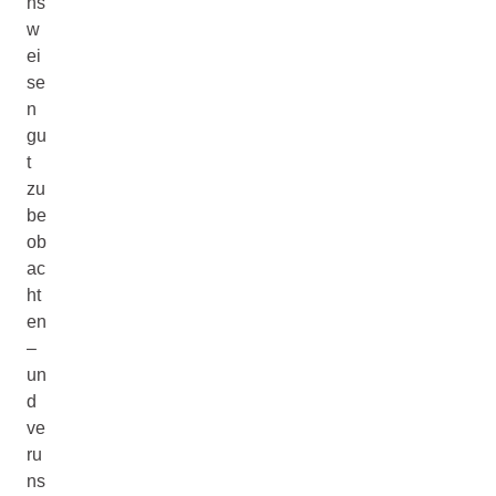
ns
w
ei
se
n
gu
t
zu
be
ob
ac
ht
en
–
un
d
ve
ru
ns