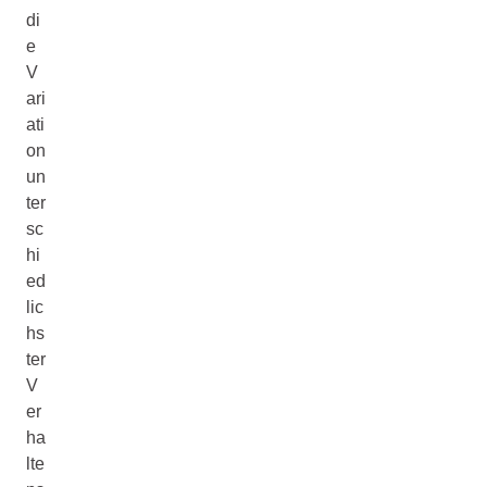
di
e
V
ari
ati
on
un
ter
sc
hi
ed
lic
hs
ter
V
er
ha
lte