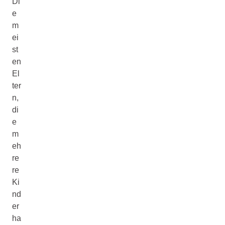
Di
e
m
ei
st
en
El
ter
n,
di
e
m
eh
re
re
Ki
nd
er
ha