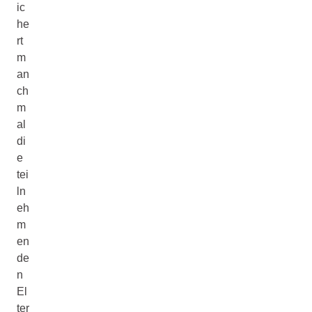
ic
he
rt
m
an
ch
m
al
di
e
tei
ln
eh
m
en
de
n
El
ter