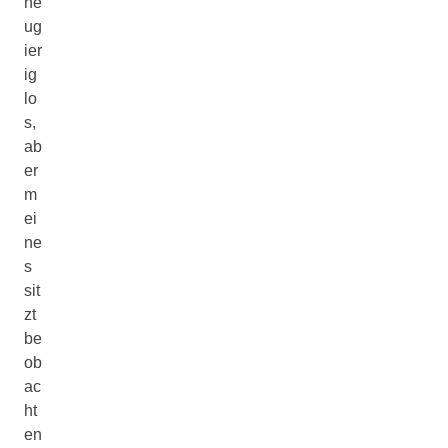
ne
ug
ier
ig
lo
s,
ab
er
m
ei
ne
s
sit
zt
be
ob
ac
ht
en