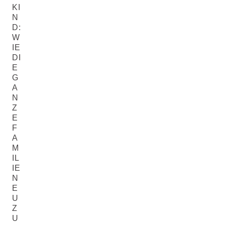
KI
N
D:
W
IE
DI
E
G
A
N
Z
E
F
A
M
IL
IE
N
E
U
Z
U