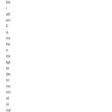
be
i
all
en
F
a
mi
lie
n
mi
tgl
ie
de
rn
no
rm
al
si
nd