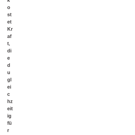
k
o
st
et
Kr
af
t,
di
e
d
u
gl
ei
c
hz
eit
ig
fü
r