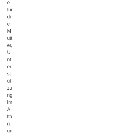
e
für
di
e
M
utt
er,
U
nt
er
st
üt
zu
ng
im
Al
lta
g
un