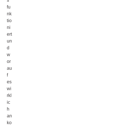
s
fu
nk
tio
ni
ert
un
d
w
or
au
f
es
wi
rkl
ic
h
an
ko