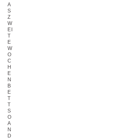
A
S
Z
W
EI
T
E
W
O
C
H
E
N
B
E
T
T
S
O
A
N
D