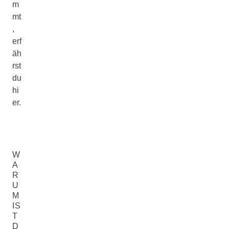
m
mt
,
erf
äh
rst
du
hi
er.
W
A
R
U
M
IS
T
D