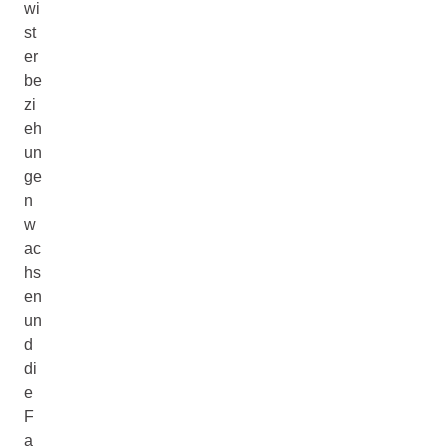
wi
st
er
be
zi
eh
un
ge
n
w
ac
hs
en
un
d
di
e
F
a