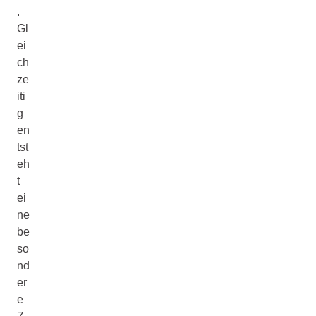
.
Gl
ei
ch
ze
iti
g
en
tst
eh
t
ei
ne
be
so
nd
er
e