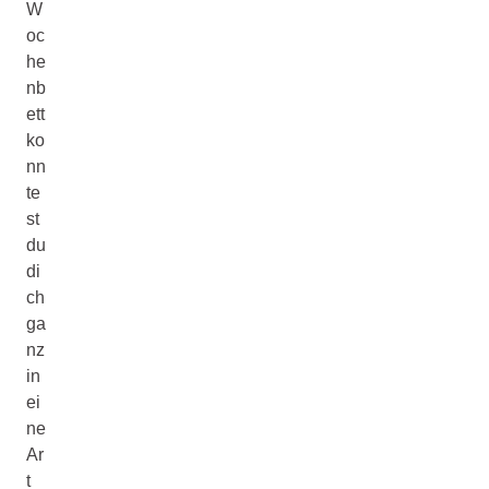
W
oc
he
nb
ett
ko
nn
te
st
du
di
ch
ga
nz
in
ei
ne
Ar
t