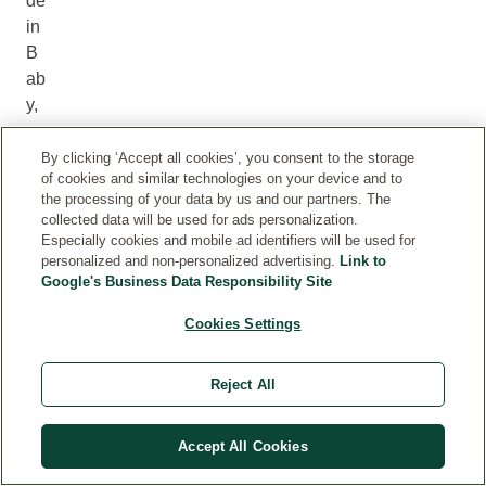
de
in
B
ab
y,
eu
er
By clicking ‘Accept all cookies’, you consent to the storage
of cookies and similar technologies on your device and to
ei
the processing of your data by us and our partners. The
ge
collected data will be used for ads personalization.
ne
Especially cookies and mobile ad identifiers will be used for
r
personalized and non-personalized advertising.
Link to
Google's Business Data Responsibility Site
R
hy
Cookies Settings
th
m
Reject All
us
,
di
Accept All Cookies
e