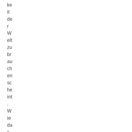
ke
it
de
r
W
elt
zu
br
au
ch
en
sc
he
int
.
W
ie
da