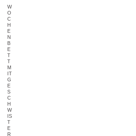
W
O
C
H
E
N
B
E
T
T
M
IT
G
E
S
C
H
W
IS
T
E
R