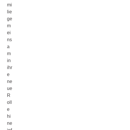
mi
lie
ge
m
ei
ns
a
m
in
ihr
e
ne
ue
R
oll
e
hi
ne