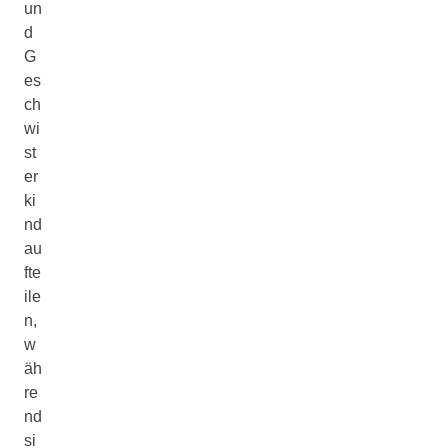
un
d
G
es
ch
wi
st
er
ki
nd
au
fte
ile
n,
w
äh
re
nd
si