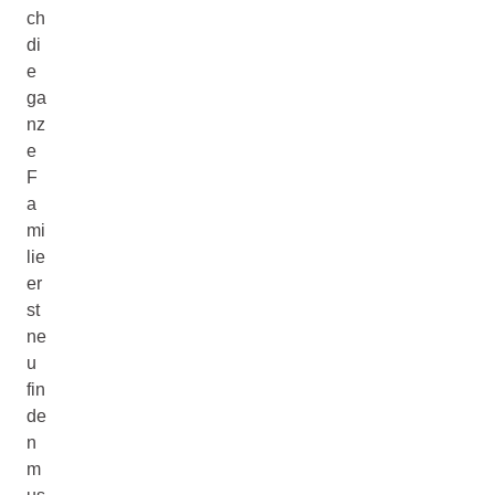
ch
di
e
ga
nz
e
F
a
mi
lie
er
st
ne
u
fin
de
n
m