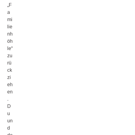
„F
a
mi
lie
nh
öh
le“
zu
rü
ck
zi
eh
en
.
D
u
un
d