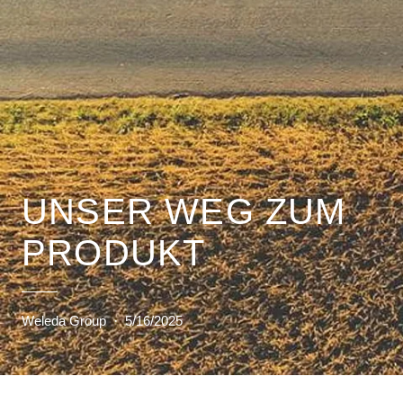
UNSER WEG ZUM
PRODUKT
Weleda Group
·
5/16/2025