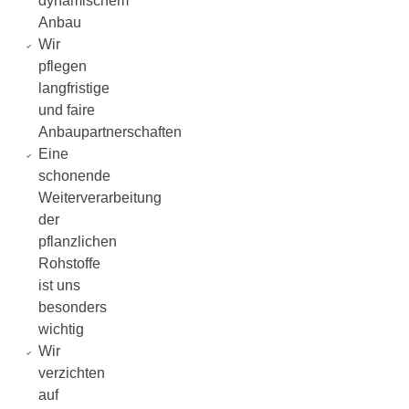
dynamischem
Anbau
Wir
pflegen
langfristige
und faire
Anbaupartnerschaften
Eine
schonende
Weiterverarbeitung
der
pflanzlichen
Rohstoffe
ist uns
besonders
wichtig
Wir
verzichten
auf