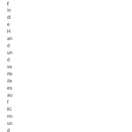
r
in
di
e
H
an
d
un
d
ve
rte
ile
es
au
f
Ki
nn
un
d