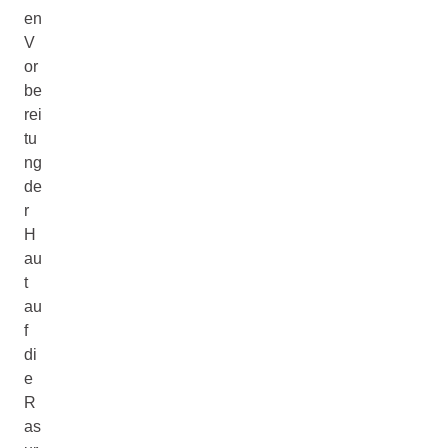
en
V
or
be
rei
tu
ng
de
r
H
au
t
au
f
di
e
R
as