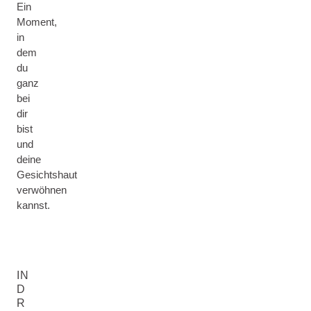
Ein
Moment,
in
dem
du
ganz
bei
dir
bist
und
deine
Gesichtshaut
verwöhnen
kannst.
IN
D
R