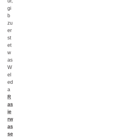
ur,
gi
b
zu
er
st
et
w
as
W
el
ed
a
R
as
ie
rw
as
se