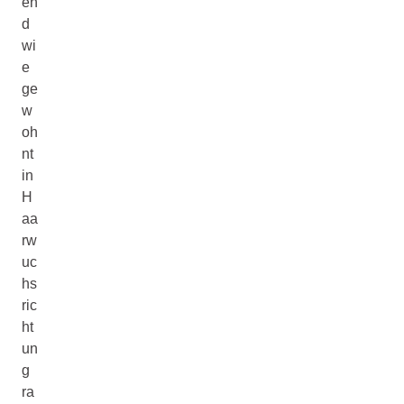
en
d
wi
e
ge
w
oh
nt
in
H
aa
rw
uc
hs
ric
ht
un
g
ra