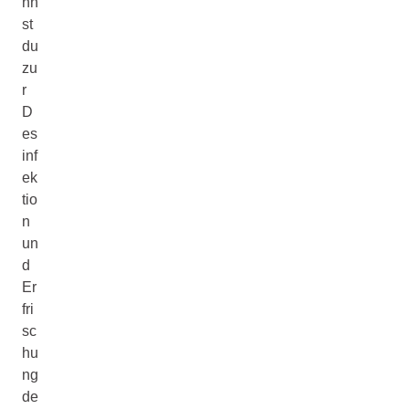
nn
st
du
zu
r
D
es
inf
ek
tio
n
un
d
Er
fri
sc
hu
ng
de