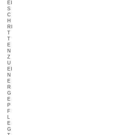
EI
S
C
H
RI
T
T
E
N
Z
U
EI
N
E
R
G
E
P
F
L
E
G