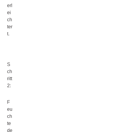
erl
ei
ch
ter
t.
S
ch
ritt
2:
F
eu
ch
te
de