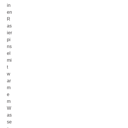
in
en
R
as
ier
pi
ns
el
mi
t
w
ar
m
e
m
W
as
se