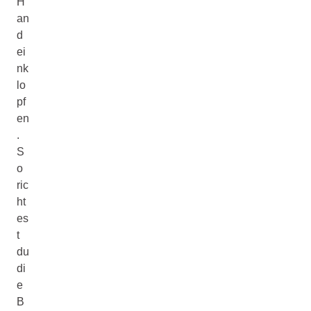
H
an
d
ei
nk
lo
pf
en
.
S
o
ric
ht
es
t
du
di
e
B