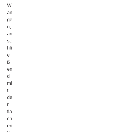
W
an
ge
n,
an
sc
hli
e
ß
en
d
mi
t
de
r
fla
ch
en