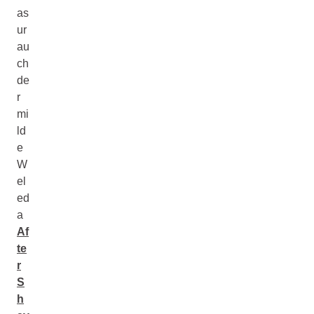
as
ur
au
ch
de
r
mi
ld
e
W
el
ed
a
Af
te
r
S
h