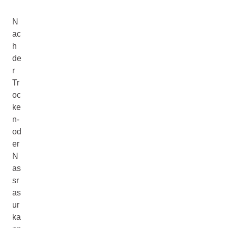
N
ac
h
de
r
Tr
oc
ke
n-
od
er
N
as
sr
as
ur
ka