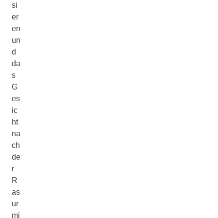
si
er
en
un
d
da
s
G
es
ic
ht
na
ch
de
r
R
as
ur
mi