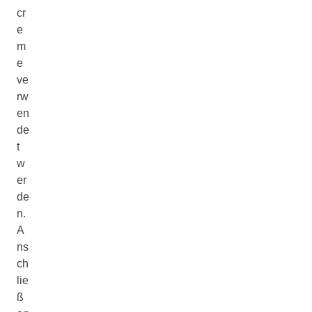
cr
e
m
e
ve
rw
en
de
t
w
er
de
n.
A
ns
ch
lie
ß