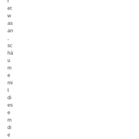
r
et
w
as
an
,
sc
hä
u
m
e
mi
t
di
es
e
m
di
e