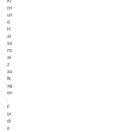
Ki
nn
un
d
H
al
sa
ns
at
z
au
ftr
ag
en
.
F
ür
di
e