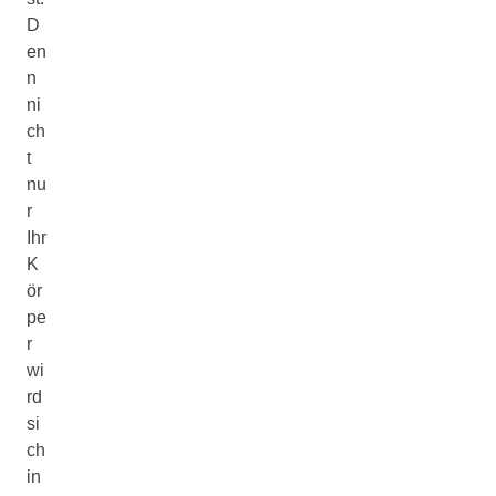
D
en
n
ni
ch
t
nu
r
Ihr
K
ör
pe
r
wi
rd
si
ch
in