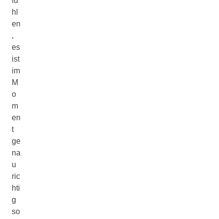
fü
hl
en
,
es
ist
im
M
o
m
en
t
ge
na
u
ric
hti
g
so