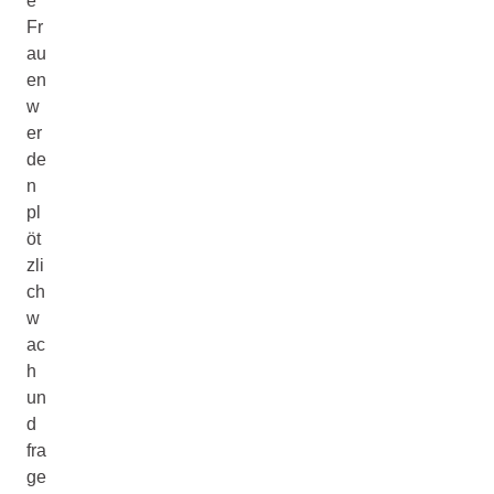
e
Fr
au
en
w
er
de
n
pl
öt
zli
ch
w
ac
h
un
d
fra
ge