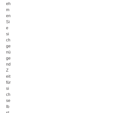
eh
m
en
Si
e
si
ch
ge
nü
ge
nd
Z
eit
für
si
ch
se
lb
st.