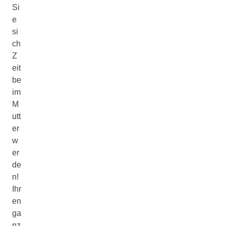
Si
e
si
ch
Z
eit
be
im
M
utt
er
w
er
de
n!
Ihr
en
ga
nz