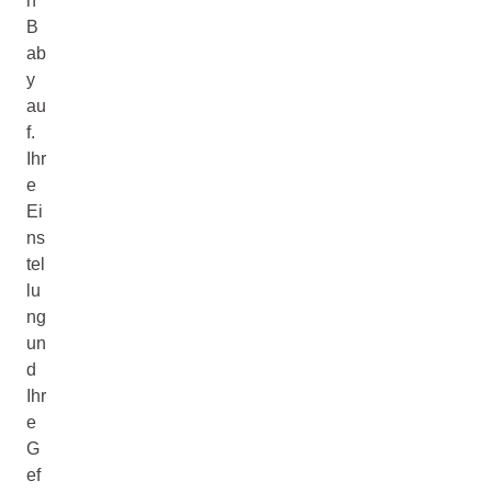
n
B
ab
y
au
f.
Ihr
e
Ei
ns
tel
lu
ng
un
d
Ihr
e
G
ef