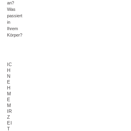
an?
Was
passiert
in
Ihrem
Körper?
IC
H
N
E
H
M
E
M
IR
Z
EI
T