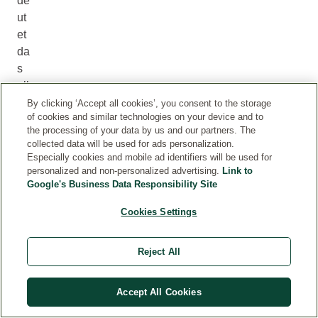
de
ut
et
da
s
all
es
By clicking ‘Accept all cookies’, you consent to the storage
of cookies and similar technologies on your device and to
für
the processing of your data by us and our partners. The
de
collected data will be used for ads personalization.
n
Especially cookies and mobile ad identifiers will be used for
w
personalized and non-personalized advertising.
Link to
Google's Business Data Responsibility Site
er
de
Cookies Settings
nd
en
Reject All
V
at
er
Accept All Cookies
?