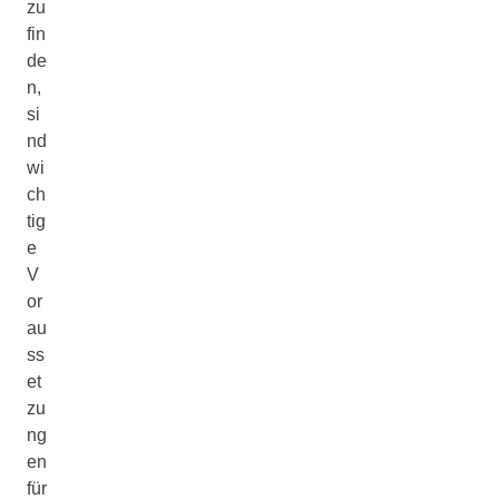
zu
fin
de
n,
si
nd
wi
ch
tig
e
V
or
au
ss
et
zu
ng
en
für