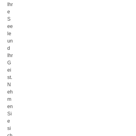
Ihr
e
S
ee
le
un
d
Ihr
G
ei
st.
N
eh
m
en
Si
e
si
ch