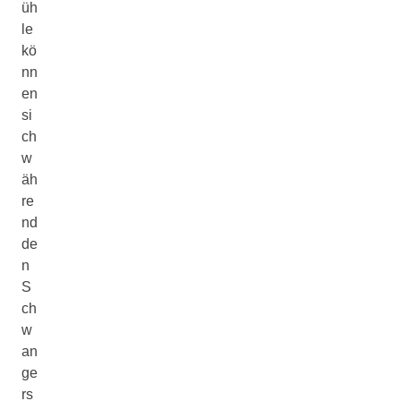
üh
le
kö
nn
en
si
ch
w
äh
re
nd
de
n
S
ch
w
an
ge
rs