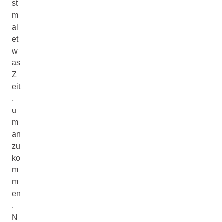
st
m
al
et
w
as
Z
eit
,
u
m
an
zu
ko
m
m
en
.
N