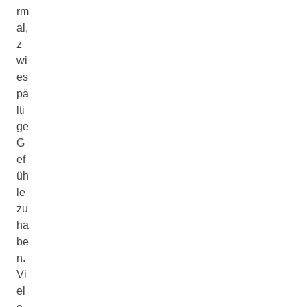
rm
al,
z
wi
es
pä
lti
ge
G
ef
üh
le
zu
ha
be
n.
Vi
el