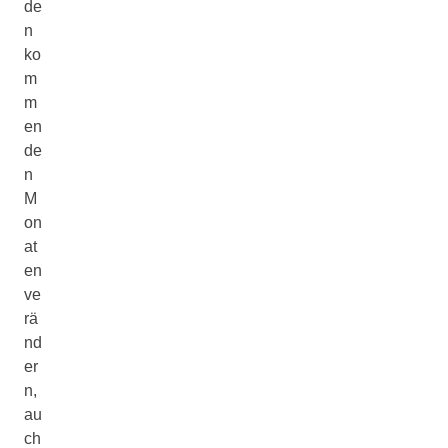
de
n
ko
m
m
en
de
n
M
on
at
en
ve
rä
nd
er
n,
au
ch