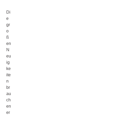
Di
e
gr
o
ß
en
N
eu
ig
ke
ite
n
br
au
ch
en
er