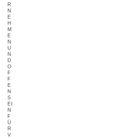
R
N
E
H
M
E
N
U
N
D
O
F
F
E
N
S
EI
N
F
Ü
R
V