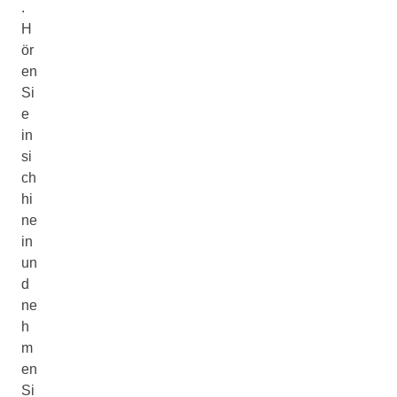
.
H
ör
en
Si
e
in
si
ch
hi
ne
in
un
d
ne
h
m
en
Si