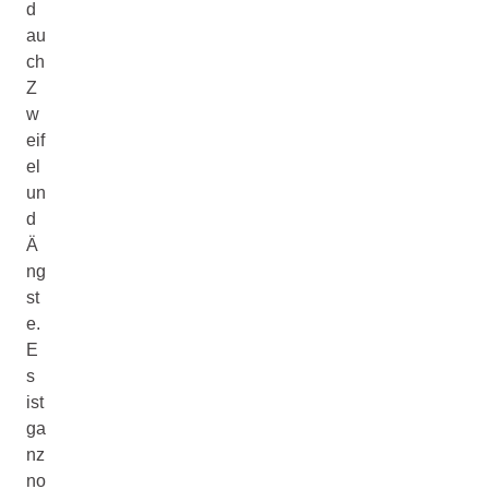
d
au
ch
Z
w
eif
el
un
d
Ä
ng
st
e.
E
s
ist
ga
nz
no