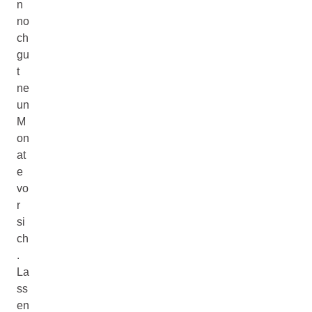
n
no
ch
gu
t
ne
un
M
on
at
e
vo
r
si
ch
.
La
ss
en