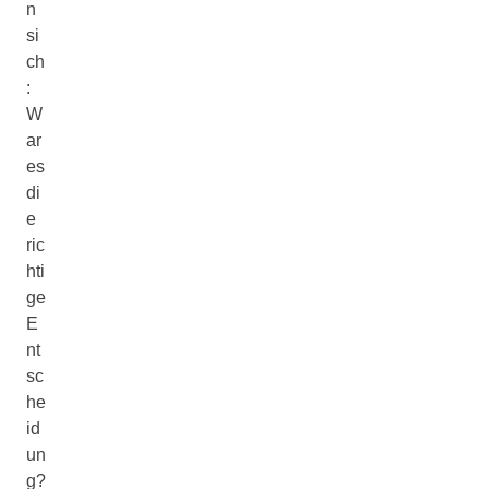
n
si
ch
:
W
ar
es
di
e
ric
hti
ge
E
nt
sc
he
id
un
g?