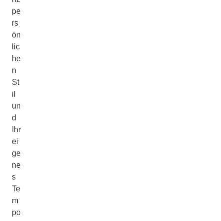
pe
rs
ön
lic
he
n
St
il
un
d
Ihr
ei
ge
ne
s
Te
m
po