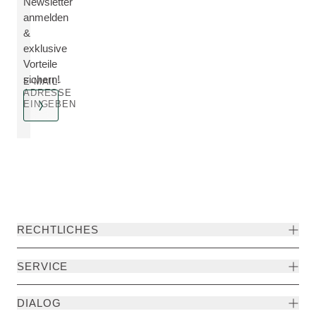
Newsletter
anmelden
&
exklusive
Vorteile
sichern!
E-MAIL-
ADRESSE
EINGEBEN
RECHTLICHES
SERVICE
DIALOG