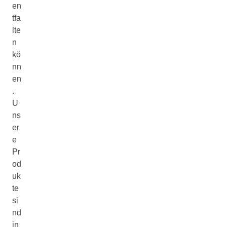
en
tfa
lte
n
kö
nn
en
.
U
ns
er
e
Pr
od
uk
te
si
nd
in