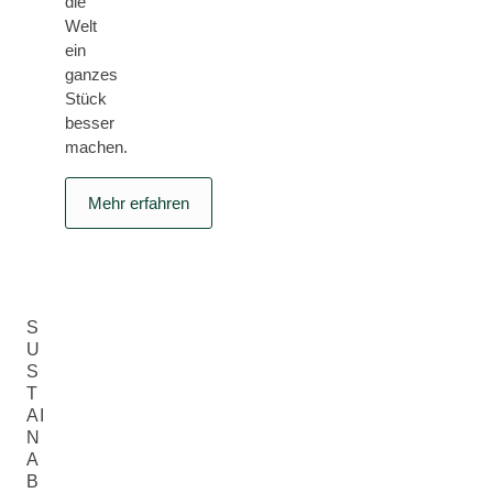
die
Welt
ein
ganzes
Stück
besser
machen.
Mehr erfahren
S
U
S
T
AI
N
A
B