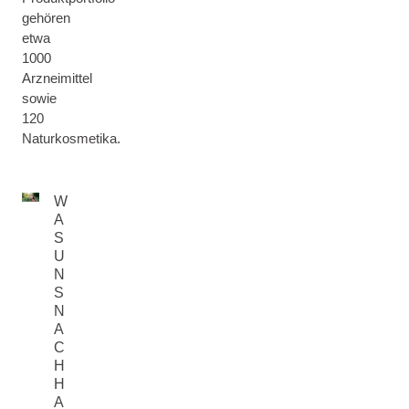
gehören
etwa
1000
Arzneimittel
sowie
120
Naturkosmetika.
W
A
S
U
N
S
N
A
C
H
H
A