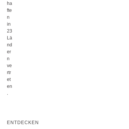
ha
fte
n
in
23
Lä
nd
er
n
ve
rtr
et
en
.
ENTDECKEN