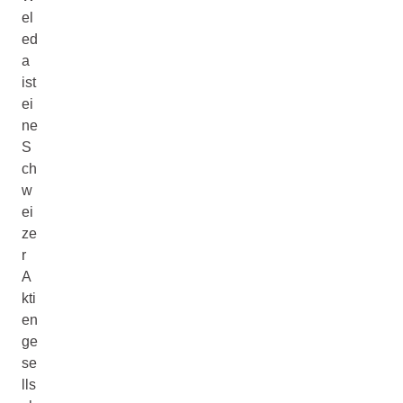
el
ed
a
ist
ei
ne
S
ch
w
ei
ze
r
A
kti
en
ge
se
lls