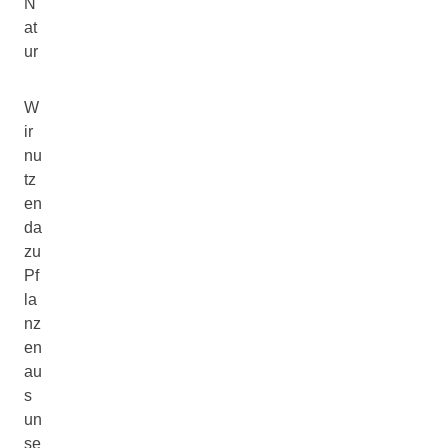
N
at
ur
W
ir
nu
tz
en
da
zu
Pf
la
nz
en
au
s
un
se