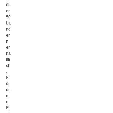
üb
er
50
Lä
nd
er
n
er
hä
ltli
ch
.
F
ür
de
re
n
E