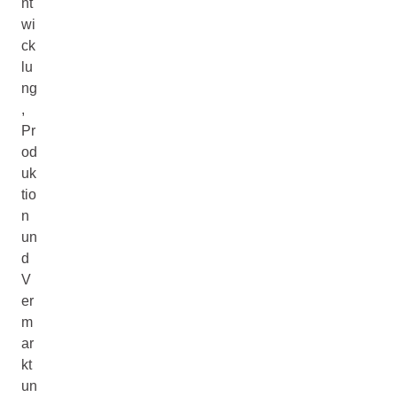
nt
wi
ck
lu
ng
,
Pr
od
uk
tio
n
un
d
V
er
m
ar
kt
un