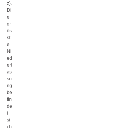
z).
Di
e
gr
ös
st
e
Ni
ed
erl
as
su
ng
be
fin
de
t
si
ch