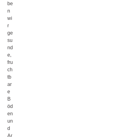
be
n
wi
r
ge
su
nd
e,
fru
ch
tb
ar
e
B
öd
en
un
d
Ar