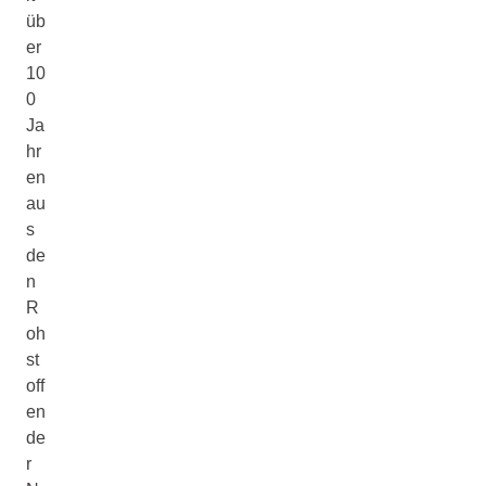
üb
er
10
0
Ja
hr
en
au
s
de
n
R
oh
st
off
en
de
r