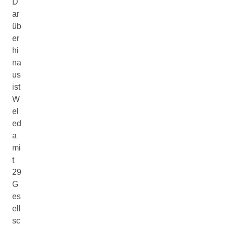
D
ar
üb
er
hi
na
us
ist
W
el
ed
a
mi
t
29
G
es
ell
sc