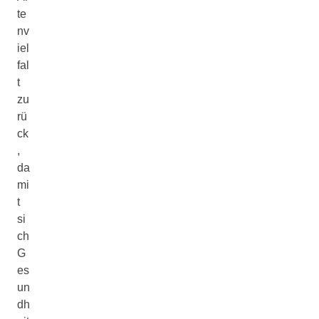
te
nv
iel
fal
t
zu
rü
ck
,
da
mi
t
si
ch
G
es
un
dh