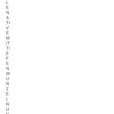
L
E
N
A
TI
V
E
M
IT
TI
E
F
E
N
W
U
R
Z
E
L
N
U