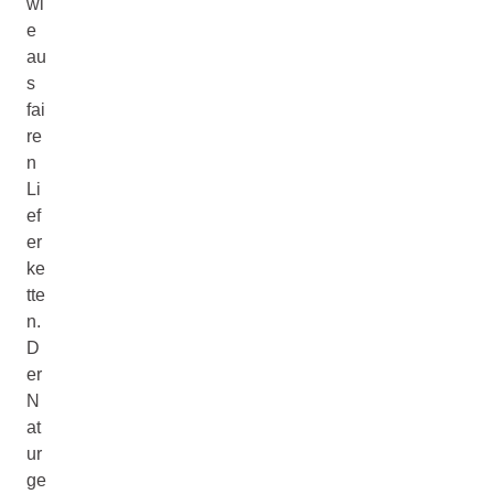
wi
e
au
s
fai
re
n
Li
ef
er
ke
tte
n.
D
er
N
at
ur
ge