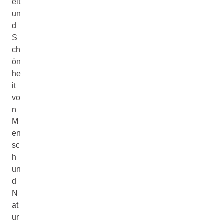
eit
un
d
S
ch
ön
he
it
vo
n
M
en
sc
h
un
d
N
at
ur