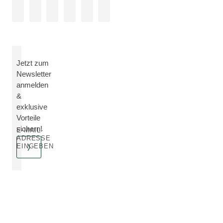
Jetzt zum
Newsletter
anmelden
&
exklusive
Vorteile
sichern!
E-MAIL-
ADRESSE
EINGEBEN