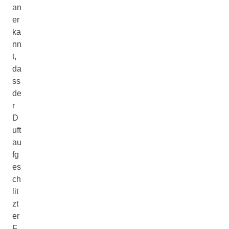
an
er
ka
nn
t,
da
ss
de
r
D
uft
au
fg
es
ch
lit
zt
er
F