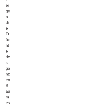
ei
ge
n
di
e
Fr
üc
ht
e
de
s
ga
nz
en
B
au
m
es