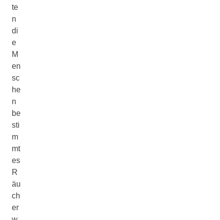
te
n
di
e
M
en
sc
he
n
be
sti
m
mt
es
R
äu
ch
er
w