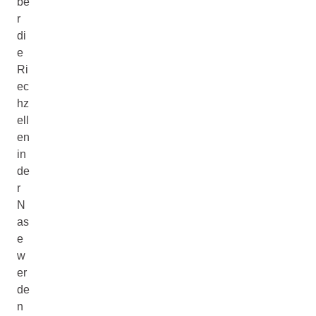
be
r
di
e
Ri
ec
hz
ell
en
in
de
r
N
as
e
w
er
de
n