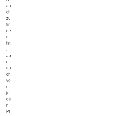
au
ch
zu
fin
de
n
ist
,
ab
er
au
ch
vo
n
je
de
r
Pf