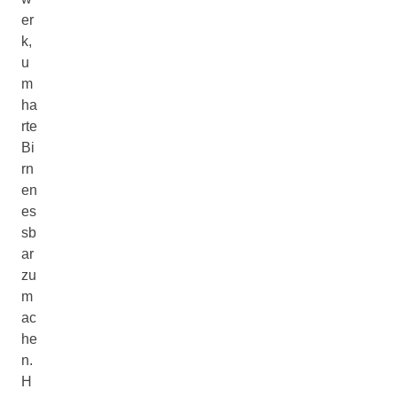
er
k,
u
m
ha
rte
Bi
rn
en
es
sb
ar
zu
m
ac
he
n.
H