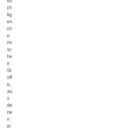
flü
ch
tig
en
ch
e
mi
sc
he
n
St
off
e,
au
s
de
ne
n
ei