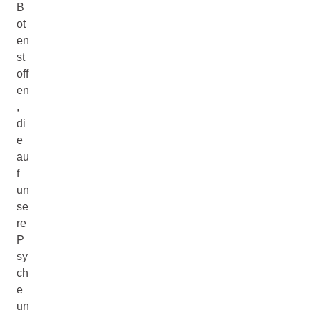
B
ot
en
st
off
en
,
di
e
au
f
un
se
re
P
sy
ch
e
un