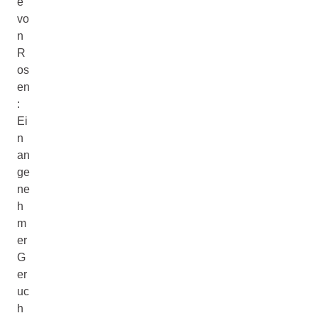
e
vo
n
R
os
en
:
Ei
n
an
ge
ne
h
m
er
G
er
uc
h