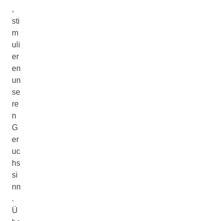
,
sti
m
uli
er
en
un
se
re
n
G
er
uc
hs
si
nn
.
Ü