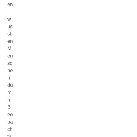
en
,
w
us
st
en
M
en
sc
he
n
du
rc
h
B
eo
ba
ch
tu