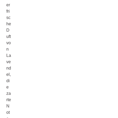
er
fri
sc
he
D
uft
vo
n
La
ve
nd
el,
di
e
za
rte
N
ot