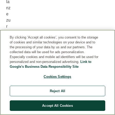
la
nz
e
zu
r
K
By clicking ‘Accept all cookies’, you consent to the storage
o
of cookies and similar technologies on your device and to
m
the processing of your data by us and our partners. The
m
collected data will be used for ads personalization.
un
Especially cookies and mobile ad identifiers will be used for
personalized and non-personalized advertising.
Link to
ik
Google's Business Data Responsibility Site
ati
on
Cookies Settings
er
ze
Reject All
ug
t
Accept All Cookies
wi
rd,