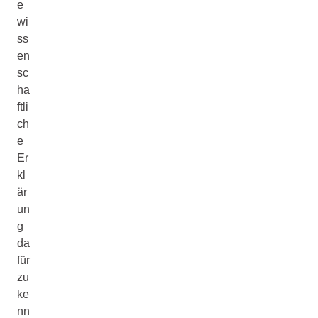
e
wi
ss
en
sc
ha
ftli
ch
e
Er
kl
är
un
g
da
für
zu
ke
nn