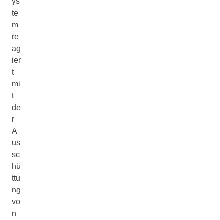
ys
te
m
re
ag
ier
t
mi
t
de
r
A
us
sc
hü
ttu
ng
vo
n