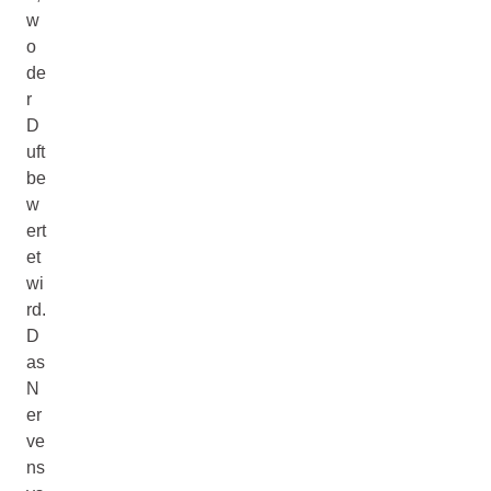
w
o
de
r
D
uft
be
w
ert
et
wi
rd.
D
as
N
er
ve
ns