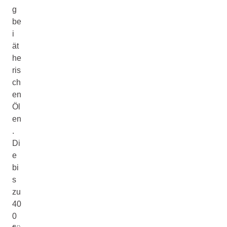
g
be
i
ät
he
ris
ch
en
Öl
en
.
Di
e
bi
s
zu
40
0