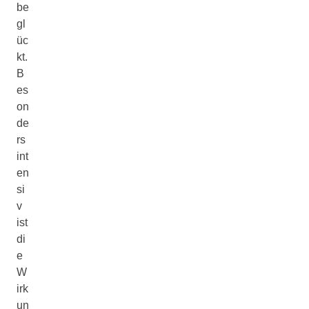
be
gl
üc
kt.
B
es
on
de
rs
int
en
si
v
ist
di
e
W
irk
un