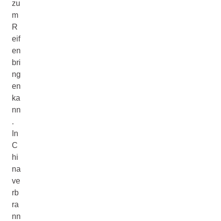
zu
m
R
eif
en
bri
ng
en
ka
nn
.
In
C
hi
na
ve
rb
ra
nn