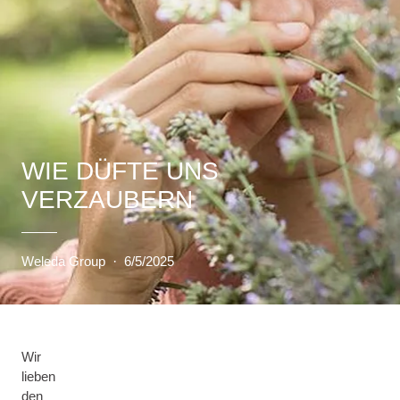
WIE DÜFTE UNS
VERZAUBERN
Weleda Group
·
6/5/2025
Wir
lieben
den