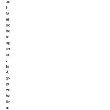
au
f
G
er
üc
he
re
ag
ier
en
.
In
Ä
gy
pt
en
ha
tte
m