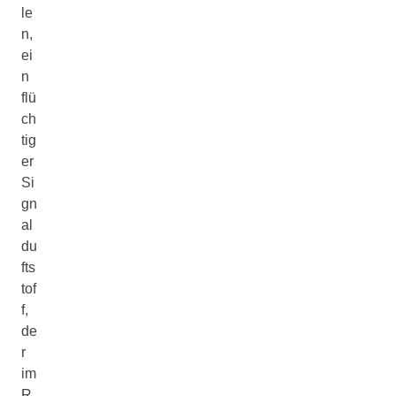
le
n,
ei
n
flü
ch
tig
er
Si
gn
al
du
fts
tof
f,
de
r
im
R