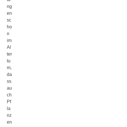
ng
en
sc
ho
n
im
Al
ter
tu
m,
da
ss
au
ch
Pf
la
nz
en