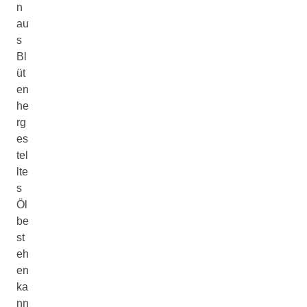
n
au
s
Bl
üt
en
he
rg
es
tel
lte
s
Öl
be
st
eh
en
ka
nn