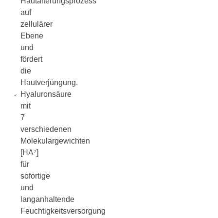
Hautalterungsprozess
auf
zellulärer
Ebene
und
fördert
die
Hautverjüngung.
Hyaluronsäure
mit
7
verschiedenen
Molekulargewichten
[HA⁷]
für
sofortige
und
langanhaltende
Feuchtigkeitsversorgung