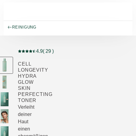
Skip to main content
REINIGUNG
4.9
( 29 )
Aktuelle Bewertung: 4.9 von 5 Sternen bewertet von 2
CELL
LONGEVITY
HYDRA
GLOW
SKIN
PERFECTING
TONER
Verleiht
deiner
Haut
einen