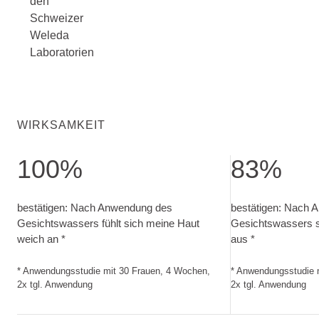
den
Schweizer
Weleda
Laboratorien
WIRKSAMKEIT
100%
83%
bestätigen: Nach Anwendung des Gesichtswassers fühlt si
bestätigen: Nach
bestätigen: Nach Anwendung des
bestätigen: Nach 
Gesichtswassers fühlt sich meine Haut
Gesichtswassers s
weich an *
aus *
* Anwendungsstudie mit 30 Frauen, 4 Wochen,
* Anwendungsstudie 
2x tgl. Anwendung
2x tgl. Anwendung