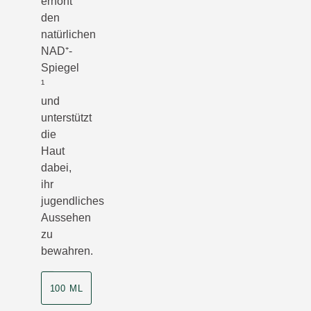
erhöht
den
natürlichen
NAD⁺-
Spiegel
¹
und
unterstützt
die
Haut
dabei,
ihr
jugendliches
Aussehen
zu
bewahren.
100 ML