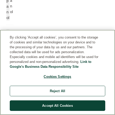
a
p
n
a
ol
n
ol
D
F
uf
r
By clicking ‘Accept all cookies’, you consent to the storage
of cookies and similar technologies on your device and to
t
a
the processing of your data by us and our partners. The
a
g
collected data will be used for ads personalization.
u
r
Especially cookies and mobile ad identifiers will be used for
s
a
personalized and non-personalized advertising.
Link to
n
n
Google's Business Data Responsibility Site
at
c
ür
Cookies Settings
e
li
(
c
P
Reject All
h
a
e
rf
n
u
Accept All Cookies
ät
m