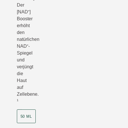
Der
[NAD⁺]
Booster
erhöht
den
natürlichen
NAD⁺-
Spiegel
und
verjüngt
die
Haut
auf
Zellebene.
¹
50 ML