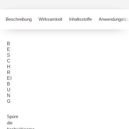
Beschreibung
Wirksamkeit
Inhaltsstoffe
Anwendungstip
B
E
S
C
H
R
EI
B
U
N
G
Spüre
die