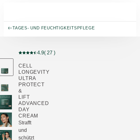
Skip to main content
TAGES- UND FEUCHTIGKEITSPFLEGE
4.9
( 27 )
Aktuelle Bewertung: 4.9 von 5 Sternen bewertet von 2
CELL
LONGEVITY
ULTRA
PROTECT
&
LIFT
ADVANCED
DAY
CREAM
Strafft
und
schützt