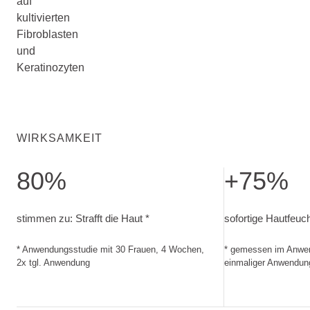
auf
kultivierten
Fibroblasten
und
Keratinozyten
WIRKSAMKEIT
80%
+75%
stimmen zu: Strafft die Haut. Anwendungsstudie mit 30 Fra
sofortige Hautfe
stimmen zu: Strafft die Haut *
sofortige Hautfeuch
* Anwendungsstudie mit 30 Frauen, 4 Wochen,
* gemessen im Anwen
2x tgl. Anwendung
einmaliger Anwendun