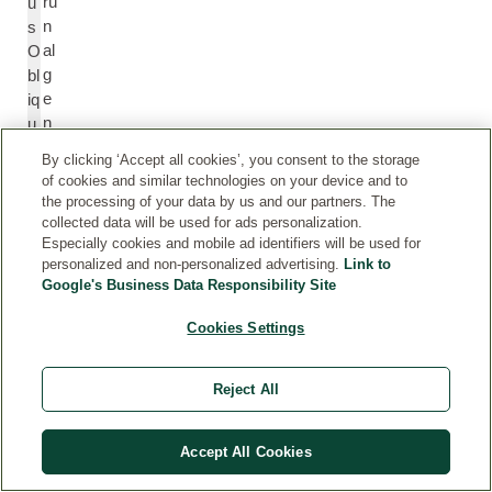
rü
u
n
s
al
O
g
bl
e
iq
n
u
u
By clicking ‘Accept all cookies’, you consent to the storage
s
of cookies and similar technologies on your device and to
E
the processing of your data by us and our partners. The
xt
collected data will be used for ads personalization.
r
Especially cookies and mobile ad identifiers will be used for
personalized and non-personalized advertising.
Link to
a
Google's Business Data Responsibility Site
ct
Cookies Settings
E
H
xt
el
Reject All
r
ia
a
n
kt
t
Accept All Cookies
a
h