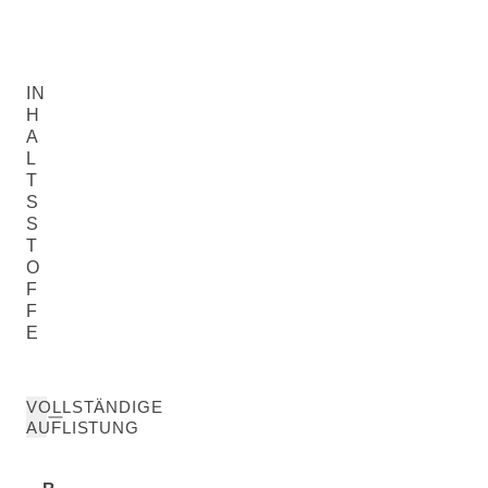
IN
H
A
L
T
S
S
T
O
F
F
E
VOLLSTÄNDIGE
AUFLISTUNG