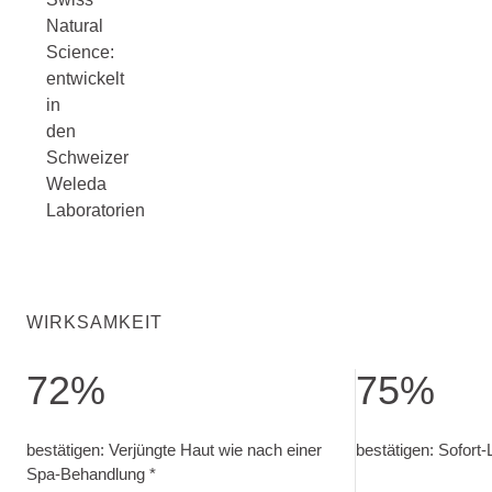
Natural
Science:
entwickelt
in
den
Schweizer
Weleda
Laboratorien
WIRKSAMKEIT
72%
75%
bestätigen: Verjüngte Haut wie nach einer Spa-Behandlu
bestätigen: Sofor
bestätigen: Verjüngte Haut wie nach einer
bestätigen: Sofort-L
Spa-Behandlung *