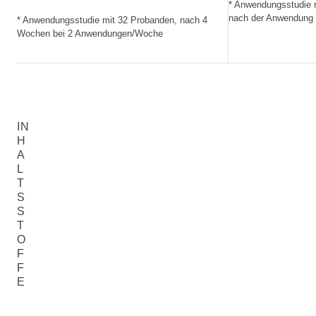
* Anwendungsstudie m
nach der Anwendung 
* Anwendungsstudie mit 32 Probanden, nach 4
Wochen bei 2 Anwendungen/Woche
IN
H
A
L
T
S
S
T
O
F
F
E