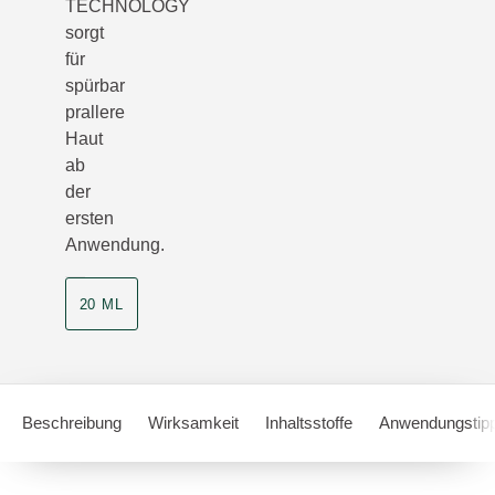
TECHNOLOGY
sorgt
für
spürbar
prallere
Haut
ab
der
ersten
Anwendung.
20 ML
Beschreibung
Wirksamkeit
Inhaltsstoffe
Anwendungstip