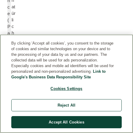
n
n
at
c
ür
e
li
(
c
P
h
a
e
rf
By clicking ‘Accept all cookies’, you consent to the storage
n
u
of cookies and similar technologies on your device and to
ät
m
the processing of your data by us and our partners. The
h
)
collected data will be used for ads personalization.
er
Especially cookies and mobile ad identifiers will be used for
personalized and non-personalized advertising.
Link to
is
Google's Business Data Responsibility Site
c
h
Cookies Settings
e
n
Ö
Reject All
le
n
Accept All Cookies
u
n