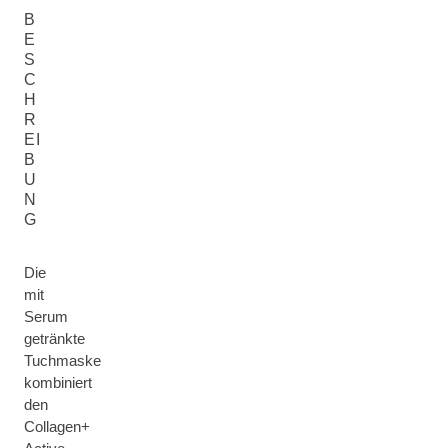
B
E
S
C
H
R
EI
B
U
N
G
Die
mit
Serum
getränkte
Tuchmaske
kombiniert
den
Collagen+