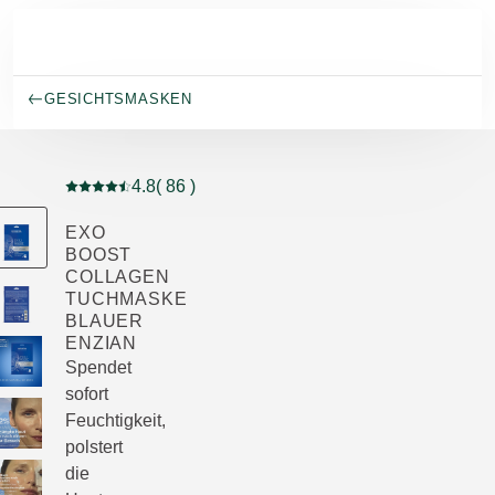
Skip to main content
GESICHTSMASKEN
4.8
( 86 )
Aktuelle Bewertung: 4.8 von 5 Sternen bewertet von 8
EXO
BOOST
COLLAGEN
TUCHMASKE
BLAUER
ENZIAN
Spendet
sofort
Feuchtigkeit,
polstert
die