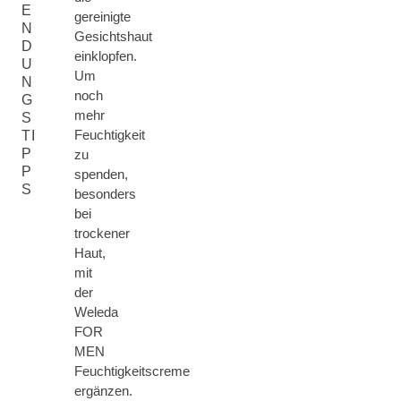
E
gereinigte
N
Gesichtshaut
D
einklopfen.
U
Um
N
noch
G
mehr
S
Feuchtigkeit
TI
P
zu
P
spenden,
S
besonders
bei
trockener
Haut,
mit
der
Weleda
FOR
MEN
Feuchtigkeitscreme
ergänzen.