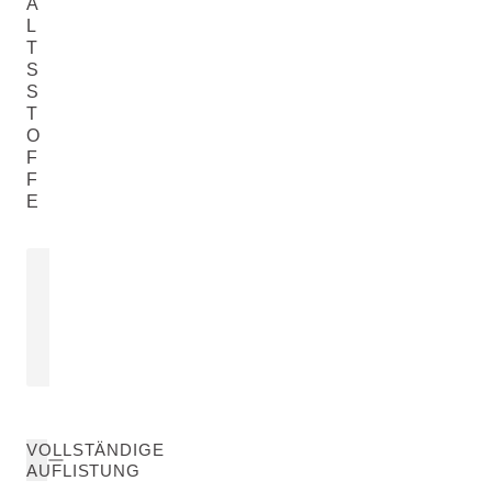
A
L
T
S
S
T
O
F
F
E
ALOE VERA GEL
GRANATAP
Aloe Barbadensis Leaf Juice
Punica Granatu
MEHR ERFAHREN
MEHR ERFAH
VOLLSTÄNDIGE
AUFLISTUNG