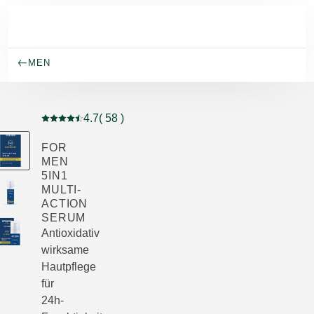
Skip to main content
MEN
4.7
( 58 )
Aktuelle Bewertung: 4.7 von 5 Sternen bewertet von 5
FOR
MEN
5IN1
MULTI-
ACTION
SERUM
Antioxidativ
wirksame
Hautpflege
für
24h-