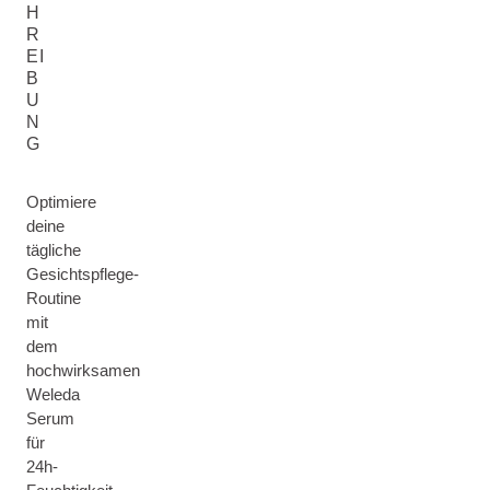
H
R
EI
B
U
N
G
Optimiere
deine
tägliche
Gesichtspflege-
Routine
mit
dem
hochwirksamen
Weleda
Serum
für
24h-