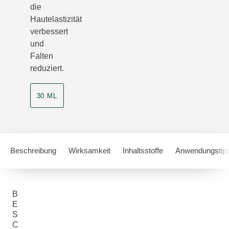
die
Hautelastizität
verbessert
und
Falten
reduziert.
30 ML
Beschreibung
Wirksamkeit
Inhaltsstoffe
Anwendungstip
B
E
S
C