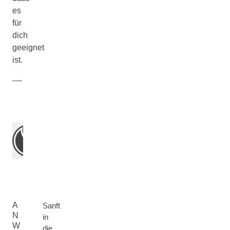
es
für
dich
geeignet
ist.
A
Sanft
N
in
W
die