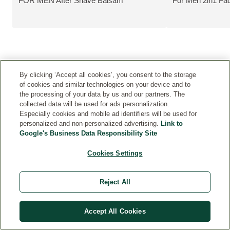
FOR MEN After Shave Balsam
For Men 2in1 Fa
MEHR ZUM PRODUKT:
MEHR ZUM PRO
B
By clicking ‘Accept all cookies’, you consent to the storage
E
of cookies and similar technologies on your device and to
W
the processing of your data by us and our partners. The
collected data will be used for ads personalization.
E
Especially cookies and mobile ad identifiers will be used for
R
personalized and non-personalized advertising.
Link to
T
Google's Business Data Responsibility Site
U
N
Cookies Settings
G
E
N
Reject All
(5
8)
Accept All Cookies
Aktuelle Bewertung: 4.724138 von 5 Sternen bewertet von