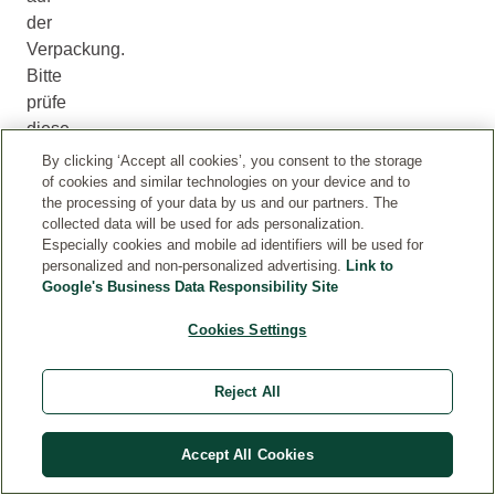
der
Verpackung.
Bitte
prüfe
diese
vor
By clicking ‘Accept all cookies’, you consent to the storage
der
of cookies and similar technologies on your device and to
the processing of your data by us and our partners. The
Verwendung
collected data will be used for ads personalization.
eines
Especially cookies and mobile ad identifiers will be used for
Produkts,
personalized and non-personalized advertising.
Link to
um
Google's Business Data Responsibility Site
sicherzustellen,
Cookies Settings
dass
es
Reject All
für
dich
geeignet
Accept All Cookies
ist.