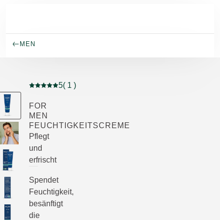
Skip to main content
MEN
5
( 1 )
Aktuelle Bewertung: 5 von 5 Sternen bewertet von 1 K
FOR
MEN
FEUCHTIGKEITSCREME
Pflegt
und
erfrischt
Spendet
Feuchtigkeit,
besänftigt
die