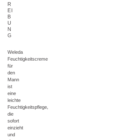
R
EI
B
U
N
G
Weleda
Feuchtigkeitscreme
für
den
Mann
ist
eine
leichte
Feuchtigkeitspflege,
die
sofort
einzieht
und