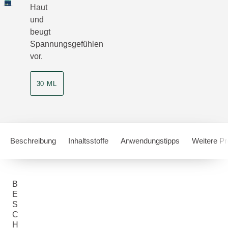
Haut
und
beugt
Spannungsgefühlen
vor.
30 ML
Beschreibung
Inhaltsstoffe
Anwendungstipps
Weitere Pr
B
E
S
C
H