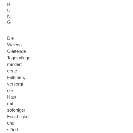
B
U
N
G
Die
Weleda
Glättende
Tagespflege
mindert
erste
Fältchen,
versorgt
die
Haut
mit
sofortiger
Feuchtigkeit
und
stärkt