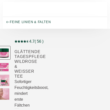
Skip to main content
FEINE LINIEN & FALTEN
4.7
( 56 )
Aktuelle Bewertung: 4.7 von 5 Sternen bewertet von 5
GLÄTTENDE
TAGESPFLEGE
WILDROSE
&
WEISSER T
EE
Sofortiger
Feuchtigkeitsboost,
mindert
erste
Fältchen