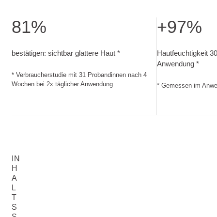
81%
+97%
bestätigen: sichtbar glattere Haut. Verbraucherstudie mit
Hautfeuchtigkeit
bestätigen: sichtbar glattere Haut *
Hautfeuchtigkeit 3
Anwendung *
* Verbraucherstudie mit 31 Probandinnen nach 4
Wochen bei 2x täglicher Anwendung
* Gemessen im Anwe
IN
H
A
L
T
S
S