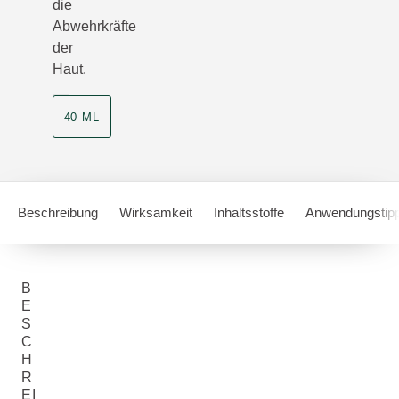
die
Abwehrkräfte
der
Haut.
40 ML
Beschreibung
Wirksamkeit
Inhaltsstoffe
Anwendungstip
B
E
S
C
H
R
EI