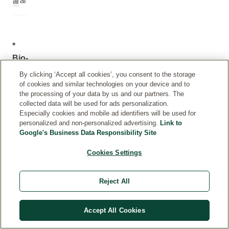
al
al
*
Bio-
Qualität
By clicking ‘Accept all cookies’, you consent to the storage
of cookies and similar technologies on your device and to
Die
the processing of your data by us and our partners. The
INCI-
collected data will be used for ads personalization.
Deklarationen
Especially cookies and mobile ad identifiers will be used for
der
personalized and non-personalized advertising.
Link to
Google's Business Data Responsibility Site
Weleda-
Produkte
Cookies Settings
werden
regelmässig
Reject All
aktualisiert,
da
wir
Accept All Cookies
neue