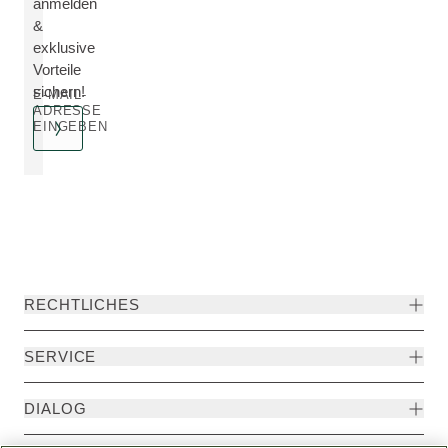
anmelden
&
exklusive
Vorteile
sichern!
E-MAIL-
ADRESSE
EINGEBEN
RECHTLICHES
SERVICE
DIALOG