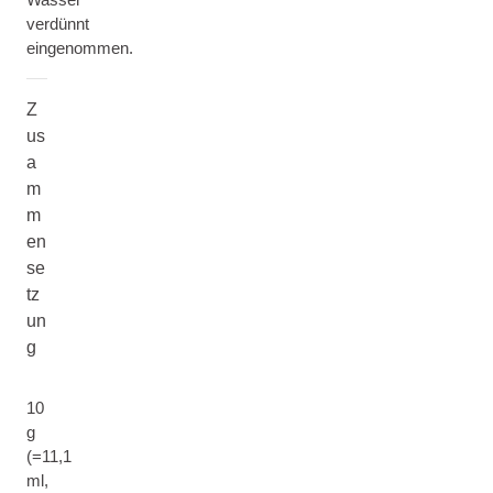
verdünnt
eingenommen.
Z
us
a
m
m
en
se
tz
un
g
10
g
(=11,1
ml,