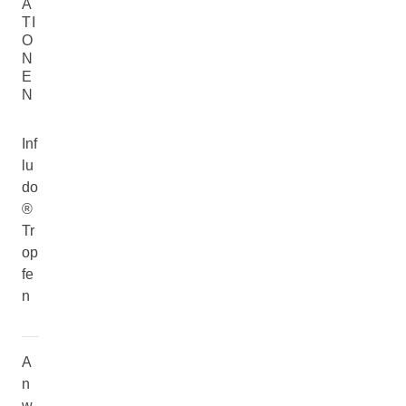
A
TI
O
N
E
N
Inf
lu
do
®
Tr
op
fe
n
A
n
w