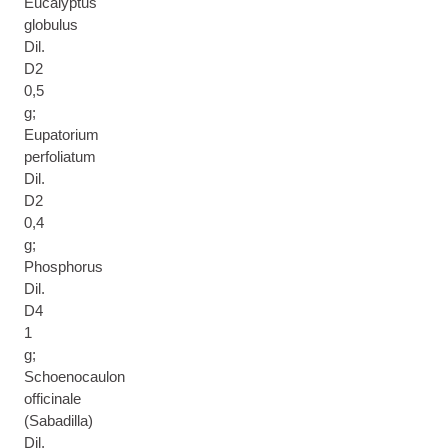
Eucalyptus
globulus
Dil.
D2
0,5
g;
Eupatorium
perfoliatum
Dil.
D2
0,4
g;
Phosphorus
Dil.
D4
1
g;
Schoenocaulon
officinale
(Sabadilla)
Dil.