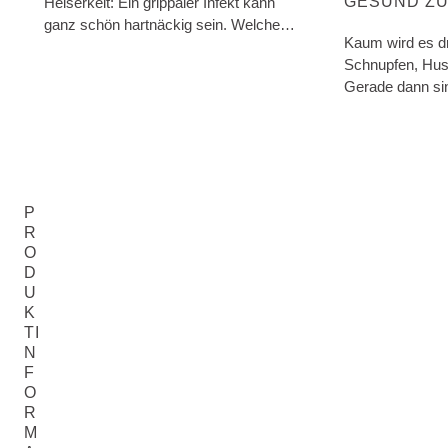
GESUND Z
Heiserkeit: Ein grippaler Infekt kann
ganz schön hartnäckig sein. Welche
Kaum wird es dr
anthroposophischen Arzneimittel
Schnupfen, Hust
helfen?
Gerade dann sin
anfälliger. Unse
Eindringlinge ni
erhöhten Temper
P
R
O
D
U
K
TI
N
F
O
R
M