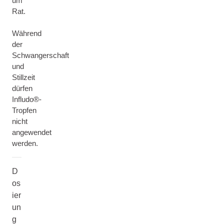
um
Rat.
Während
der
Schwangerschaft
und
Stillzeit
dürfen
Infludo®-
Tropfen
nicht
angewendet
werden.
D
os
ier
un
g