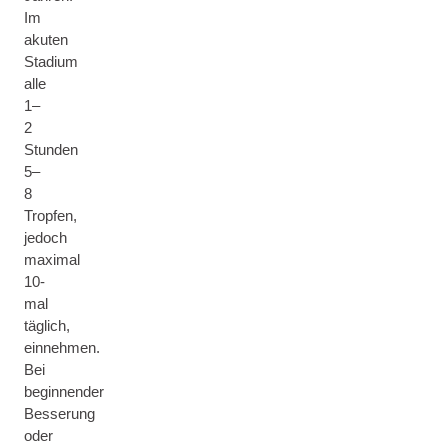
Im
akuten
Stadium
alle
1–
2
Stunden
5–
8
Tropfen,
jedoch
maximal
10-
mal
täglich,
einnehmen.
Bei
beginnender
Besserung
oder