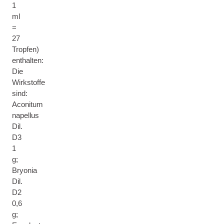
1
ml
=
27
Tropfen)
enthalten:
Die
Wirkstoffe
sind:
Aconitum
napellus
Dil.
D3
1
g;
Bryonia
Dil.
D2
0,6
g;