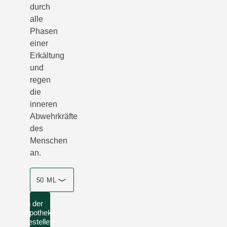
durch
alle
Phasen
einer
Erkältung
und
regen
die
inneren
Abwehrkräfte
des
Menschen
an.
50 ML
In der
Apotheke
bestellen