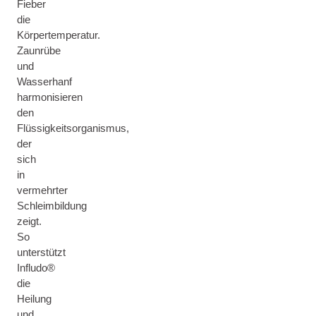
Fieber
die
Körpertemperatur.
Zaunrübe
und
Wasserhanf
harmonisieren
den
Flüssigkeitsorganismus,
der
sich
in
vermehrter
Schleimbildung
zeigt.
So
unterstützt
Infludo®
die
Heilung
und