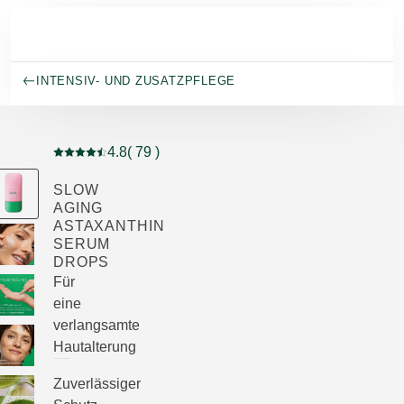
Skip to main content
INTENSIV- UND ZUSATZPFLEGE
4.8
( 79 )
Aktuelle Bewertung: 4.8 von 5 Sternen bewertet von 7
SLOW
AGING
ASTAXANTHIN
SERUM
DROPS
Für
eine
verlangsamte
Hautalterung
Zuverlässiger