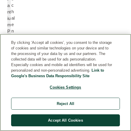
c
a
h
nt
al
iu
e
m
n
P
öl
e
By clicking ‘Accept all cookies’, you consent to the storage
el
of cookies and similar technologies on your device and to
O
the processing of your data by us and our partners. The
il
collected data will be used for ads personalization.
Especially cookies and mobile ad identifiers will be used for
personalized and non-personalized advertising.
Link to
C
C
Google's Business Data Responsibility Site
o
o
u
u
Cookies Settings
m
m
ar
a
Reject All
in
ri
n
Accept All Cookies
G
G