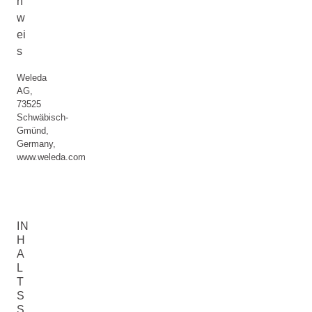
n
w
ei
s
Weleda
AG,
73525
Schwäbisch-
Gmünd,
Germany,
www.weleda.com
IN
H
A
L
T
S
S