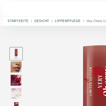
Skip to main content
STARTSEITE
GESICHT
LIPPENPFLEGE
Very Cherry L