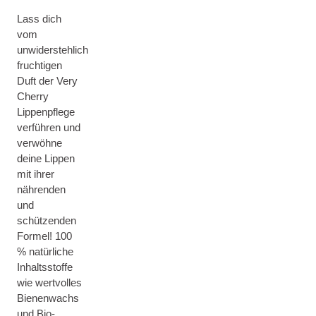
Lass dich
vom
unwiderstehlich
fruchtigen
Duft der Very
Cherry
Lippenpflege
verführen und
verwöhne
deine Lippen
mit ihrer
nährenden
und
schützenden
Formel! 100
% natürliche
Inhaltsstoffe
wie wertvolles
Bienenwachs
und Bio-