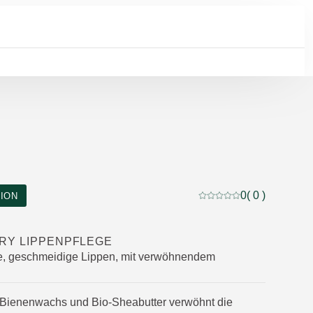
0
( 0 )
TION
Aktuelle Bewertung: 0 
RY LIPPENPFLEGE
te, geschmeidige Lippen, mit verwöhnendem
 Bienenwachs und Bio-Sheabutter verwöhnt die