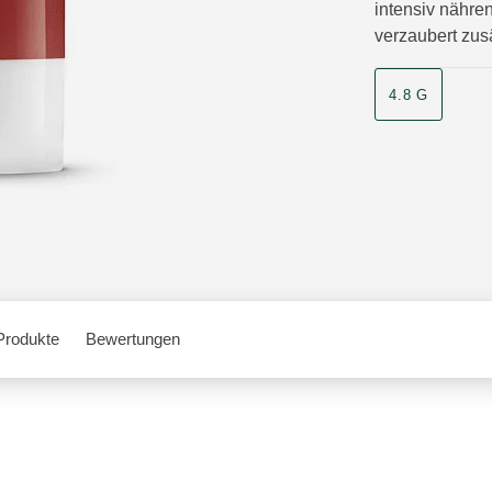
intensiv nähre
verzaubert zusä
4.8 G
Produkte
Bewertungen