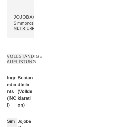
JOJOBAÖL
Simmondsia Chinensis (Jojoba) Seed Oil
MEHR ERFAHREN
VOLLSTÄNDIGE
AUFLISTUNG
Ingr
Bestan
edie
dteile
nts
(Vollde
(INC
klarati
I)
on)
Sim
Jojoba