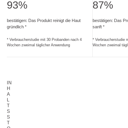
93%
87%
bestätigen: Das Produkt reinigt die Haut gründlich. Verbr
bestätigen: Das 
bestätigen: Das Produkt reinigt die Haut
bestätigen: Das Pro
gründlich *
sanft *
* Verbraucherstudie mit 30 Probanden nach 4
* Verbraucherstudie 
Wochen zweimal täglicher Anwendung
Wochen zweimal tägl
IN
H
A
L
T
S
S
T