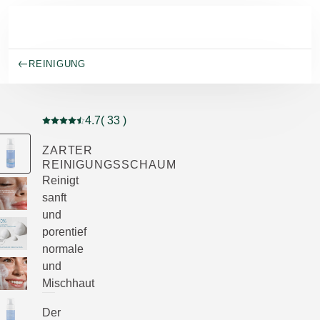
Skip to main content
REINIGUNG
4.7
( 33 )
Aktuelle Bewertung: 4.7 von 5 Sternen bewertet von 3
ZARTER
REINIGUNGSSCHAUM
Reinigt
sanft
und
porentief
normale
und
Mischhaut
Der