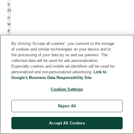
s
Fl
o
w
e
r
O
By clicking ‘Accept all cookies’, you consent to the storage
of cookies and similar technologies on your device and to
il
the processing of your data by us and our partners. The
collected data will be used for ads personalization.
Especially cookies and mobile ad identifiers will be used for
Pi
P
personalized and non-personalized advertising.
Link to
n
in
Google's Business Data Responsibility Site
e
e
n
n
Cookies Settings
e
Reject All
R
R
o
o
s
s
Accept All Cookies
e
e