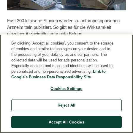
Fast 300 klinische Studien wurden zu anthroposophischen
Arzneimitteln publiziert. So gibt es für die Wirksamkeit
einzelner Arzneimittel sehr gute Belege.
By clicking ‘Accept all cookies’, you consent to the storage
Ein besonders überzeugendes Beispiel ist die IIPCOS-Studie
of cookies and similar technologies on your device and to
(International Primary Care Outcomes Study). Dabei wurde
the processing of your data by us and our partners. The
eine rein konventionelle Therapie mit anthroposophischer
collected data will be used for ads personalization.
Therapie als Gesamtkonzept bei akuten Atemwegs- und
Especially cookies and mobile ad identifiers will be used for
Ohreninfekten von Erwachsenen und Kindern verglichen.
personalized and non-personalized advertising.
Link to
Google's Business Data Responsibility Site
Die Ergebnisse zeigen: Die anthroposophisch behandelnden
Ärzte setzten im Vergleich zu den rein konventionell
Cookies Settings
behandelnden Ärzten kaum Antibiotika ein. Die
anthroposophisch behandelten Patienten waren dennoch
Reject All
schneller beschwerde- und symptomfrei. Und sie waren
insgesamt zufriedener mit der Therapie.
Accept All Cookies