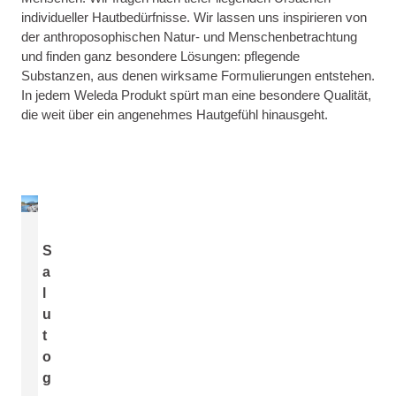
individueller Hautbedürfnisse. Wir lassen uns inspirieren von
der anthroposophischen Natur- und Menschenbetrachtung
und finden ganz besondere Lösungen: pflegende
Substanzen, aus denen wirksame Formulierungen entstehen.
In jedem Weleda Produkt spürt man eine besondere Qualität,
die weit über ein angenehmes Hautgefühl hinausgeht.
S
a
l
u
t
o
g