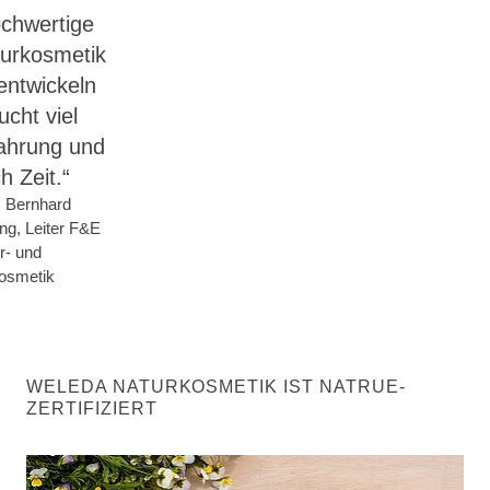
chwertige
urkosmetik
entwickeln
ucht viel
ahrung und
h Zeit.“
. Bernhard
ang, Leiter F&E
r- und
osmetik
WELEDA NATURKOSMETIK IST NATRUE-
ZERTIFIZIERT