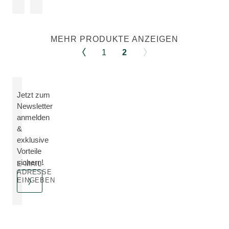
MEHR PRODUKTE ANZEIGEN
1
2
Jetzt zum
Newsletter
anmelden
&
exklusive
Vorteile
sichern!
E-MAIL-
ADRESSE
EINGEBEN