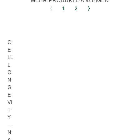
MEHR PRODUKTE ANZEIGEN
1
2
C
E
LL
L
O
N
G
E
VI
T
Y
–
N
A