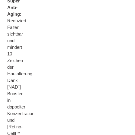
Super
Anti-
Aging:
Reduziert
Falten
sichtbar
und
mindert
10
Zeichen
der
Hautalterung.
Dank
[NAD⁺]
Booster
in
doppelter
Konzentration
und
[Retino-
Cell]™