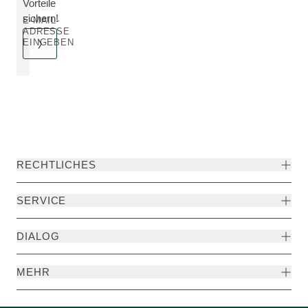
Vorteile
sichern!
E-MAIL-
ADRESSE
EINGEBEN
RECHTLICHES
SERVICE
DIALOG
MEHR