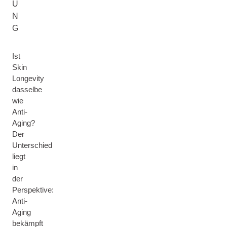
U
N
G
Ist
Skin
Longevity
dasselbe
wie
Anti-
Aging?
Der
Unterschied
liegt
in
der
Perspektive:
Anti-
Aging
bekämpft