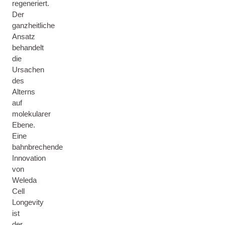
regeneriert.
Der
ganzheitliche
Ansatz
behandelt
die
Ursachen
des
Alterns
auf
molekularer
Ebene.
Eine
bahnbrechende
Innovation
von
Weleda
Cell
Longevity
ist
der