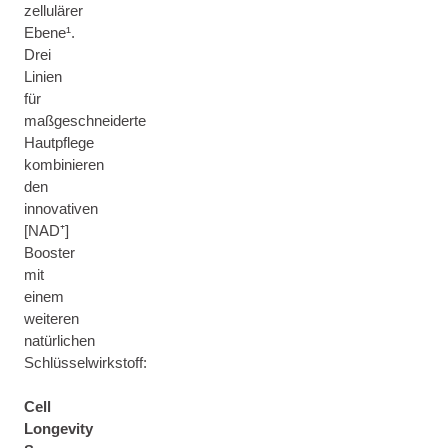
zellulärer
Ebene¹.
Drei
Linien
für
maßgeschneiderte
Hautpflege
kombinieren
den
innovativen
[NAD⁺]
Booster
mit
einem
weiteren
natürlichen
Schlüsselwirkstoff:
Cell
Longevity