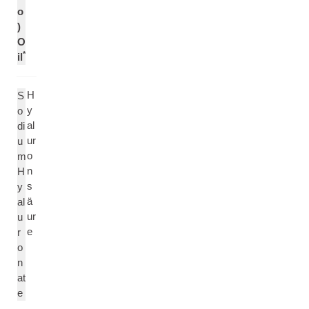
o
)
O
*
il
H
S
y
o
al
di
ur
u
o
m
n
H
s
y
ä
al
ur
u
e
r
o
n
at
e