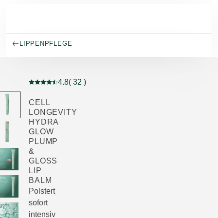
Skip to main content
LIPPENPFLEGE
4.8
( 32 )
Aktuelle Bewertung: 4.8 von 5 Sternen bewertet von 3
CELL
LONGEVITY
HYDRA
GLOW
PLUMP
&
GLOSS
LIP
BALM
Polstert
sofort
intensiv