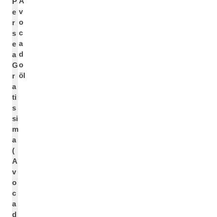
A
P
v
e
o
r
c
s
a
e
d
a
o
G
öl
r
a
ti
s
si
m
a
(
A
v
o
c
a
d