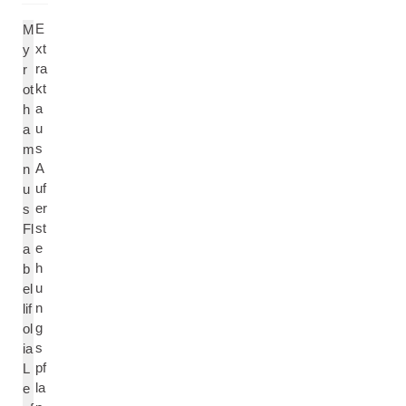
E
M
xt
y
ra
r
kt
ot
a
h
u
a
s
m
A
n
uf
u
er
s
st
Fl
e
a
h
b
u
el
n
lif
g
ol
s
ia
pf
L
la
e