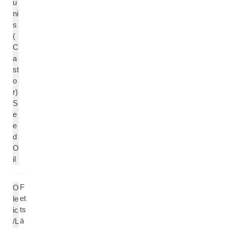
u
ni
s
(
C
a
st
o
r)
S
e
e
d
O
il
F
O
et
le
ts
ic
ä
/L