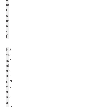
m
E
x
tr
a
c
*
t
S
H
o
el
n
ia
n
nt
e
h
n
u
bl
s
u
A
m
n
e
n
n
u