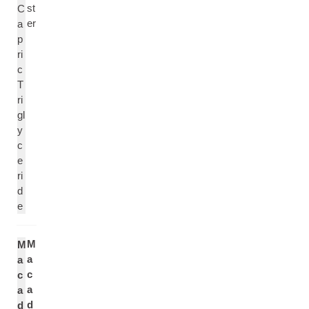
st
C
er
a
p
ri
c
T
ri
gl
y
c
e
ri
d
e
M
M
a
a
c
c
a
a
d
d