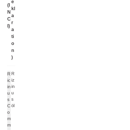
e
(I
kl
N
a
C
r
I)
a
ti
o
n
)
R
R
iz
ic
in
in
u
u
s
s
öl
C
o
m
m