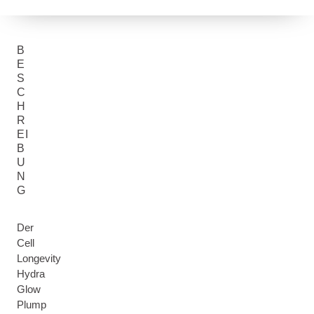
B
E
S
C
H
R
EI
B
U
N
G
Der
Cell
Longevity
Hydra
Glow
Plump