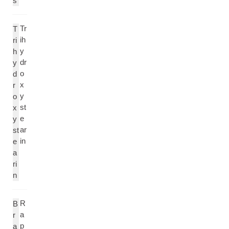
s
Tr
T
ih
ri
y
h
dr
y
o
d
x
r
y
o
st
x
e
y
ar
st
in
e
a
ri
n
R
B
a
r
p
a