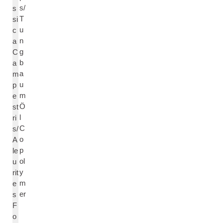
s/
s
T
si
u
c
n
a
g
C
b
a
a
m
u
p
m
e
Ö
st
l
ri
C
s/
o
A
p
le
ol
u
y
rit
m
e
er
s
F
o