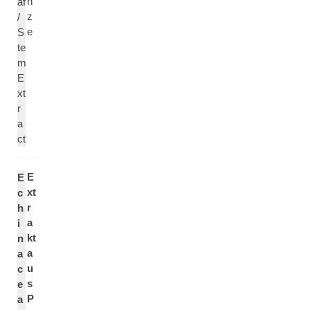
n
af
z
/
e
S
te
m
E
xt
r
a
ct
E
E
xt
c
r
h
a
i
kt
n
a
a
u
c
s
e
P
a