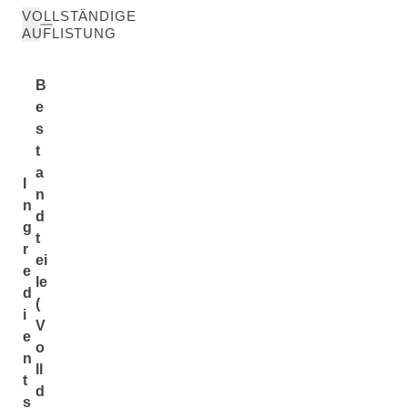
VOLLSTÄNDIGE
AUFLISTUNG
B
e
s
t
a
I
n
n
d
g
t
r
ei
e
le
d
(
i
V
e
o
n
ll
t
d
s