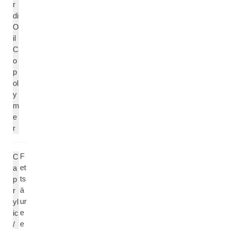
r
di
O
il
C
o
p
ol
y
m
e
r
F
C
et
a
ts
p
ä
r
ur
yl
e
ic
e
/