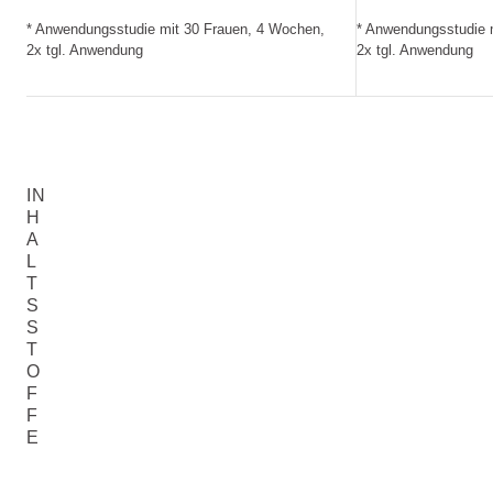
* Anwendungsstudie mit 30 Frauen, 4 Wochen,
* Anwendungsstudie 
2x tgl. Anwendung
2x tgl. Anwendung
IN
H
A
L
T
S
S
T
O
F
F
E