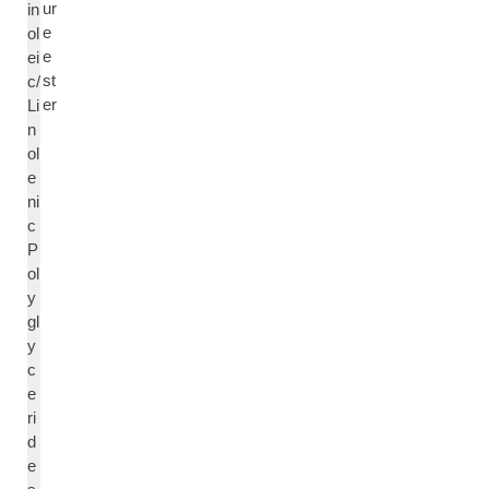
ur
in
e
ol
e
ei
st
c/
er
Li
n
ol
e
ni
c
P
ol
y
gl
y
c
e
ri
d
e