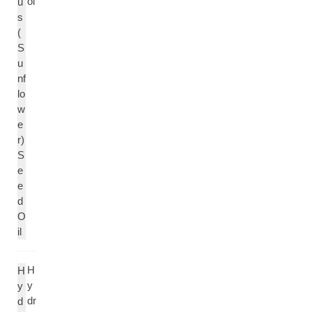
öl
u
s
(
S
u
nf
lo
w
e
r)
S
e
e
d
O
il
H
H
y
y
dr
d