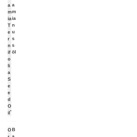
a
a
m
m
ia
ia
n
T
u
e
s
r
s
n
öl
if
o
li
a
S
e
e
d
O
*
il
B
O
a
r