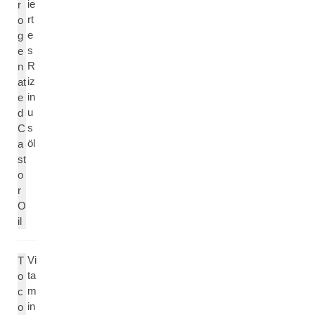
ie
r
rt
o
e
g
s
e
R
n
iz
at
in
e
u
d
s
C
öl
a
st
o
r
O
il
Vi
T
ta
o
m
c
in
o