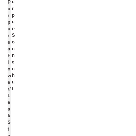
u
P
r
u
p
r
u
p
r-
u
S
r
o
e
n
a
n
F
e
l
n
o
h
w
u
e
t
r/
L
e
a
f/
S
t
e