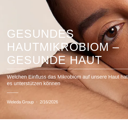
GESUNDES
HAUTMIKROBIOM –
GESUNDE HAUT
Welchen Einfluss das Mikrobiom auf unsere Haut hat
es unterstützen können
Weleda Group
·
2/16/2026