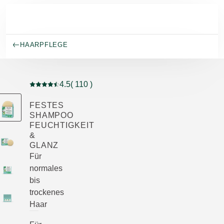
Skip to main content
HAARPFLEGE
4.5
( 110 )
Aktuelle Bewertung: 4.5 von 5 Sternen bewertet von 1
FESTES
SHAMPOO
FEUCHTIGKEIT
&
GLANZ
Für
normales
bis
trockenes
Haar