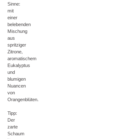
Sinne:
mit
einer
belebenden
Mischung
aus
spritziger
Zitrone,
aromatischem
Eukalyptus
und
blumigen
Nuancen
von
Orangenblüten.
Tipp:
Der
zarte
Schaum