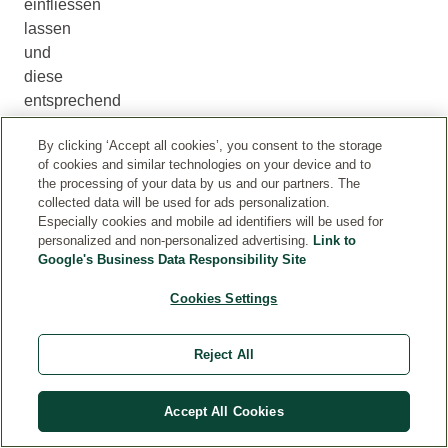
einfliessen
lassen
und
diese
entsprechend
anpassen.
By clicking ‘Accept all cookies’, you consent to the storage
In
of cookies and similar technologies on your device and to
Einzelfällen
the processing of your data by us and our partners. The
können
collected data will be used for ads personalization.
die
Especially cookies and mobile ad identifiers will be used for
personalized and non-personalized advertising.
Link to
Angaben
Google's Business Data Responsibility Site
im
Internet
Cookies Settings
abweichen.
Massgeblich
Reject All
ist
stets
die
Accept All Cookies
Inhaltsstoffangabe