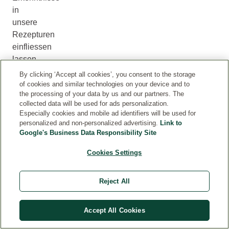
in
unsere
Rezepturen
einfliessen
lassen
und
By clicking ‘Accept all cookies’, you consent to the storage
diese
of cookies and similar technologies on your device and to
the processing of your data by us and our partners. The
entsprechend
collected data will be used for ads personalization.
anpassen.
Especially cookies and mobile ad identifiers will be used for
In
personalized and non-personalized advertising.
Link to
Einzelfällen
Google's Business Data Responsibility Site
können
Cookies Settings
die
Angaben
im
Reject All
Internet
abweichen.
Accept All Cookies
Massgeblich