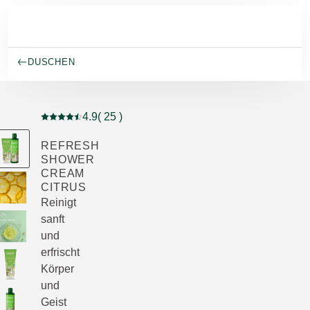
Skip to main content
DUSCHEN
4.9
( 25 )
Aktuelle Bewertung: 4.9 von 5 Sternen bewertet von 2
REFRESH
SHOWER
CREAM
CITRUS
Reinigt
sanft
und
erfrischt
Körper
und
Geist