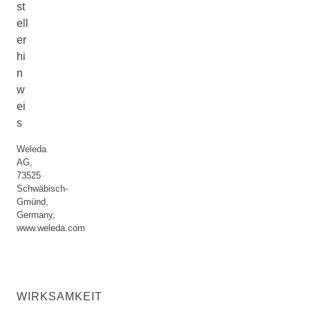
st
ell
er
hi
n
w
ei
s
Weleda
AG,
73525
Schwäbisch-
Gmünd,
Germany,
www.weleda.com
WIRKSAMKEIT