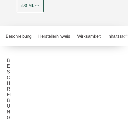
200 ML
Beschreibung
Herstellerhinweis
Wirksamkeit
Inhaltsstof
B
E
S
C
H
R
EI
B
U
N
G