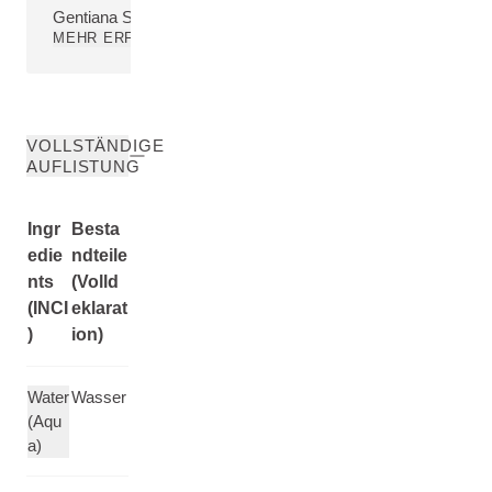
Gentiana Septemfida Flower/Leaf/Stem Extract
MEHR ERFAHREN
VOLLSTÄNDIGE
AUFLISTUNG
Ingr
Besta
edie
ndteile
nts
(Volld
(INCI
eklarat
)
ion)
Water
Wasser
(Aqu
a)