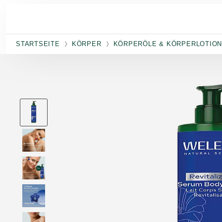
Skip to main content
STARTSEITE
KÖRPER
KÖRPERÖLE & KÖRPERLOTIO