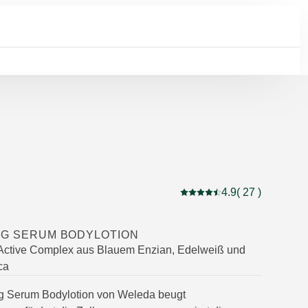
4.9
( 27 )
Aktuelle Bewertung: 4.9 
NG SERUM BODYLOTION
 Active Complex aus Blauem Enzian, Edelweiß und
ca
ng Serum Bodylotion von Weleda beugt