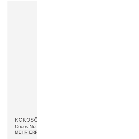
KOKOSÖL
Cocos Nucifera (Coconut) Oil
MEHR ERFAHREN