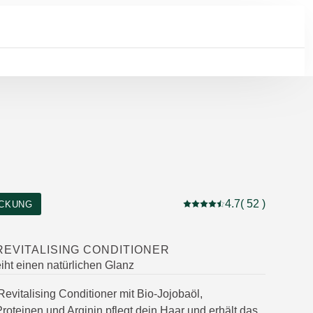
4.7
( 52 )
CKUNG
Aktuelle Bewertung: 4.7 
EVITALISING CONDITIONER
eiht einen natürlichen Glanz
evitalising Conditioner mit Bio-Jojobaöl,
Proteinen und Arginin pflegt dein Haar und erhält das