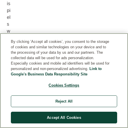
is
pi
el
s
w
ei
By clicking ‘Accept all cookies’, you consent to the storage
se
of cookies and similar technologies on your device and to
be
the processing of your data by us and our partners. The
collected data will be used for ads personalization.
i
Especially cookies and mobile ad identifiers will be used for
kr
personalized and non-personalized advertising.
Link to
a
Google's Business Data Responsibility Site
m
Cookies Settings
pf
art
ig
Reject All
en
St
Accept All Cookies
ör
un