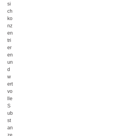
si
ch
ko
nz
en
tri
er
en
un
d
w
ert
vo
lle
S
ub
st
an
ze