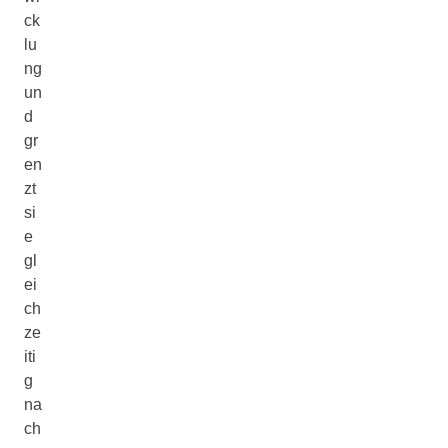
ck
lu
ng
un
d
gr
en
zt
si
e
gl
ei
ch
ze
iti
g
na
ch