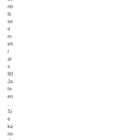
rei
ts
se
it
m
eh
r
al
s
80
Ja
hr
en
.
Si
e
ka
nn