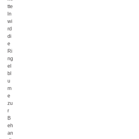
tte
ln
wi
rd
di
e
Ri
ng
el
bl
u
m
e
zu
r
B
eh
an