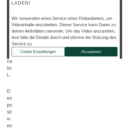
LADEN!
C
Wir verwenden einen Service eines Drittanbieters, um
al
Videoinhalte einzubetten. Dieser Service kann Daten zu
en
deinen Aktivitäten sammeln. Um das Video anzusehen,
du
lese bitte die Details durch und stimme der Nutzung des
la
Service zu.
off
Cookie Einstellungen
Akzeptieren
ici
na
lis
L.
D
en
po
sit
iv
en