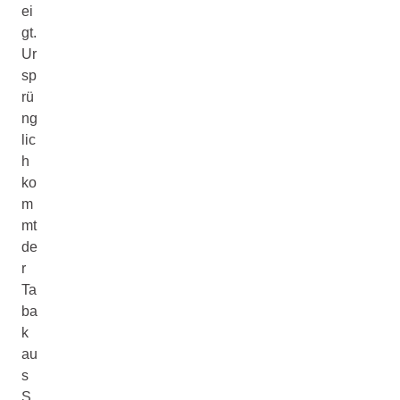
ei
gt.
Ur
sp
rü
ng
lic
h
ko
m
mt
de
r
Ta
ba
k
au
s
S