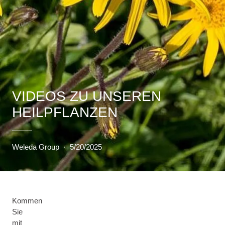
VIDEOS ZU UNSEREN
HEILPFLANZEN
Weleda Group
·
5/20/2025
Kommen
Sie
mit