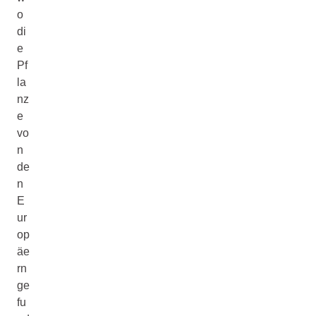
o
di
e
Pf
la
nz
e
vo
n
de
n
E
ur
op
äe
rn
ge
fu