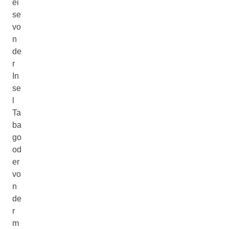
ei
se
vo
n
de
r
In
se
l
Ta
ba
go
od
er
vo
n
de
r
m