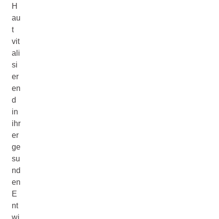
H
au
t
vit
ali
si
er
en
d
in
ihr
er
ge
su
nd
en
E
nt
wi