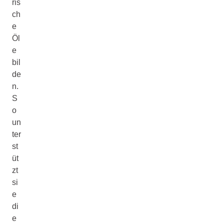
ris
ch
e
Öl
e
bil
de
n.
S
o
un
ter
st
üt
zt
si
e
di
e