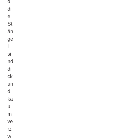
d
di
e
St
än
ge
l
si
nd
di
ck
un
d
ka
u
m
ve
rz
w