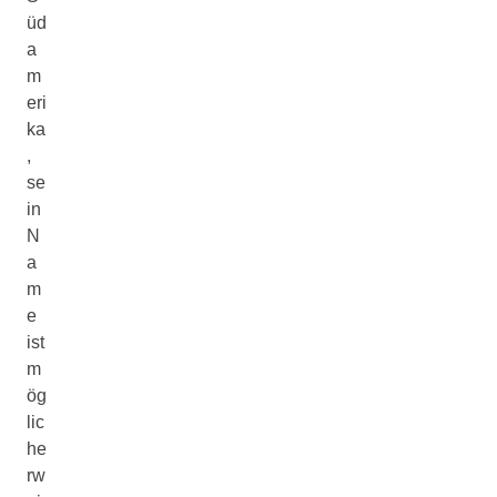
üd
a
m
eri
ka
,
se
in
N
a
m
e
ist
m
ög
lic
he
rw