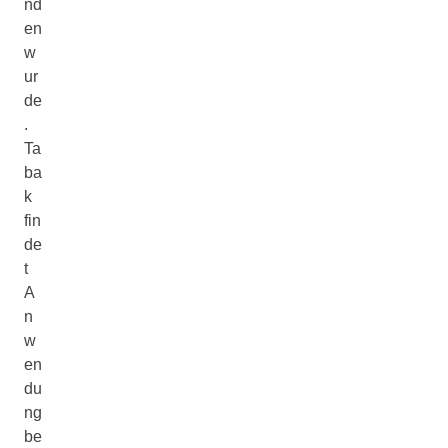
nd
en
w
ur
de
.
Ta
ba
k
fin
de
t
A
n
w
en
du
ng
be