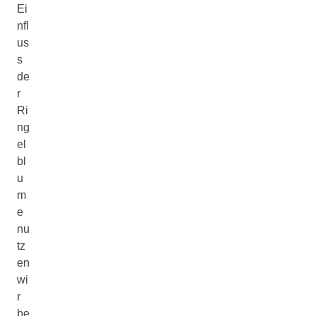
Ei
nfl
us
s
de
r
Ri
ng
el
bl
u
m
e
nu
tz
en
wi
r
be