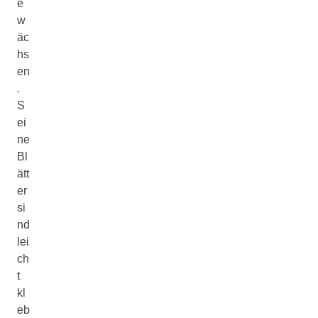
e
w
äc
hs
en
.
S
ei
ne
Bl
ätt
er
si
nd
lei
ch
t
kl
eb