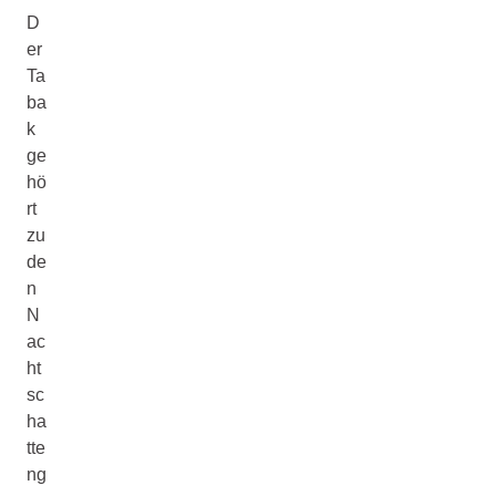
D
er
Ta
ba
k
ge
hö
rt
zu
de
n
N
ac
ht
sc
ha
tte
ng