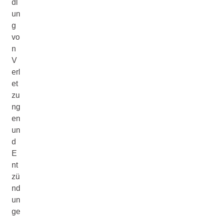
dl
un
g
vo
n
V
erl
et
zu
ng
en
un
d
E
nt
zü
nd
un
ge