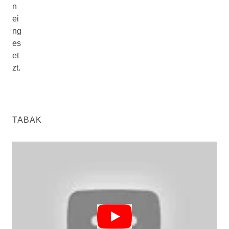
n
ei
ng
es
et
zt.
TABAK