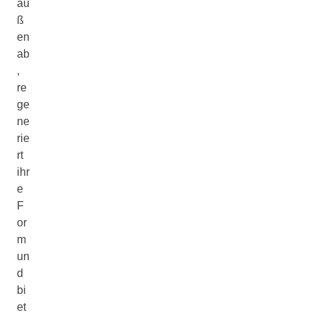
au
ß
en
ab
,
re
ge
ne
rie
rt
ihr
e
F
or
m
un
d
bi
et