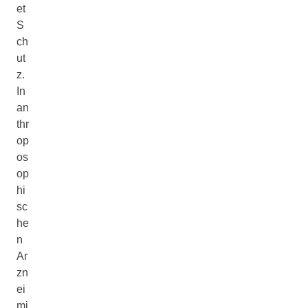
et
S
ch
ut
z.
In
an
thr
op
os
op
hi
sc
he
n
Ar
zn
ei
mi