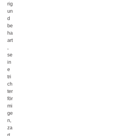
rig
un
d
be
ha
art
,
se
in
e
tri
ch
ter
för
mi
ge
n,
za
rt