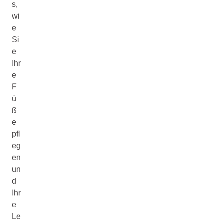
s,
wi
e
Si
e
Ihr
e
F
ü
ß
e
pfl
eg
en
un
d
Ihr
e
Le