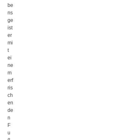
be
ns
ge
ist
er
mi
t
ei
ne
m
erf
ris
ch
en
de
n
F
u