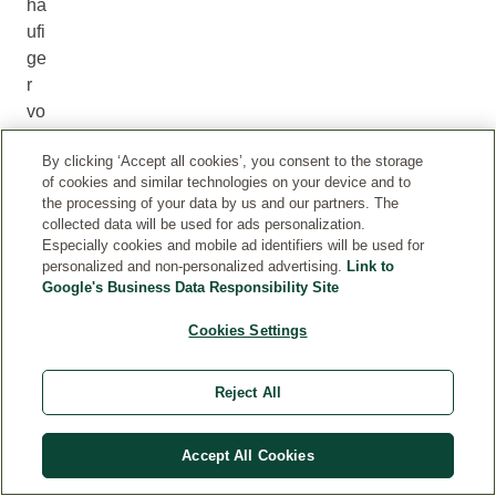
hä
ufi
ge
r
vo
rk
By clicking ‘Accept all cookies’, you consent to the storage
o
of cookies and similar technologies on your device and to
m
the processing of your data by us and our partners. The
m
collected data will be used for ads personalization.
en
Especially cookies and mobile ad identifiers will be used for
personalized and non-personalized advertising.
Link to
,
Google's Business Data Responsibility Site
da
nn
Cookies Settings
kö
nn
Reject All
en
Si
e
Accept All Cookies
jet