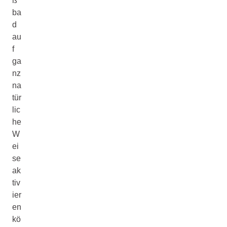
ß
ba
d
au
f
ga
nz
na
tür
lic
he
W
ei
se
ak
tiv
ier
en
kö