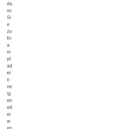
da
ss
Si
e
zu
Kr
a
m
pf
ad
er
n
ne
ig
en
od
er
w
en