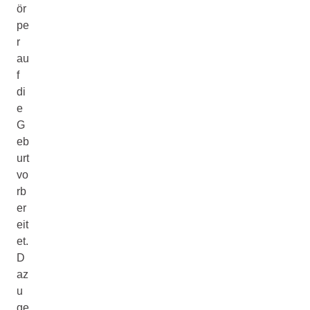
ör
pe
r
au
f
di
e
G
eb
urt
vo
rb
er
eit
et.
D
az
u
ge