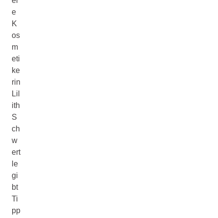
er
e
K
os
m
eti
ke
rin
Lil
ith
S
ch
w
ert
le
gi
bt
Ti
pp