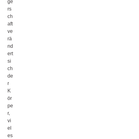
ge
rs
ch
aft
ve
rä
nd
ert
si
ch
de
r
K
ör
pe
r,
vi
el
es