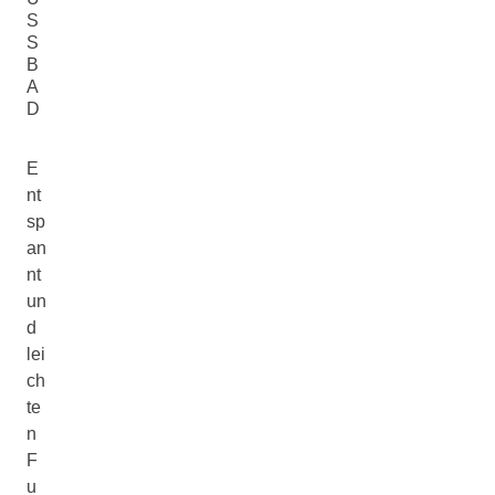
SS
B
A
D
E
nt
sp
an
nt
un
d
lei
ch
te
n
F
u