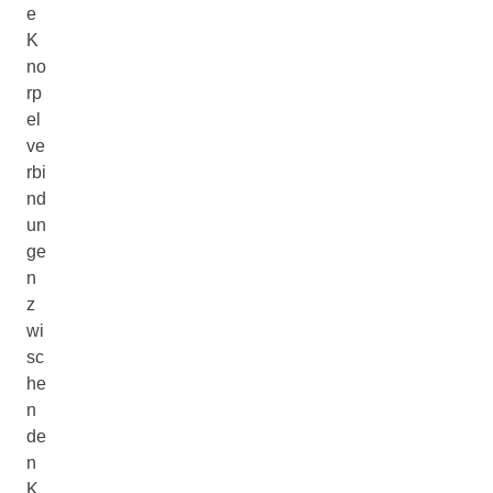
e
K
no
rp
el
ve
rbi
nd
un
ge
n
z
wi
sc
he
n
de
n
K