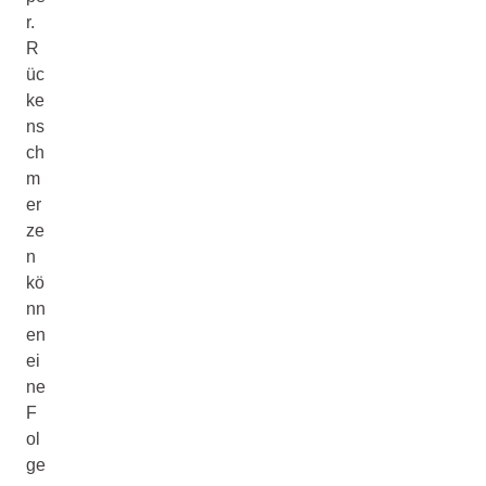
r.
R
üc
ke
ns
ch
m
er
ze
n
kö
nn
en
ei
ne
F
ol
ge