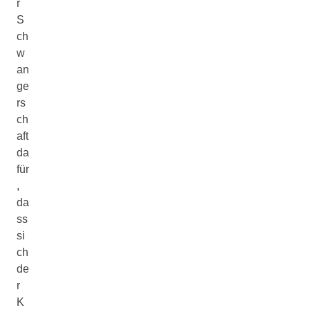
r
S
ch
w
an
ge
rs
ch
aft
da
für
,
da
ss
si
ch
de
r
K