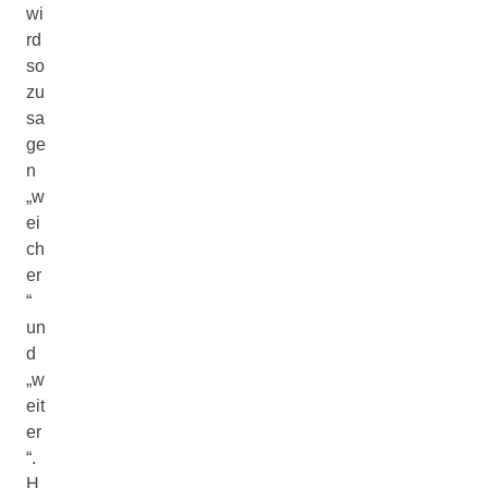
wi
rd
so
zu
sa
ge
n
„w
ei
ch
er
“
un
d
„w
eit
er
“.
H