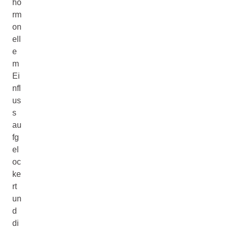
ho
rm
on
ell
e
m
Ei
nfl
us
s
au
fg
el
oc
ke
rt
un
d
di