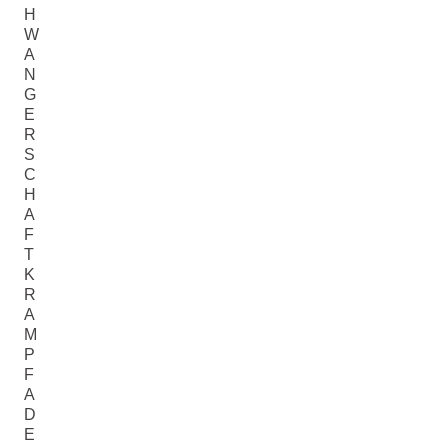
H
W
A
N
G
E
R
S
C
H
A
F
T
K
R
A
M
P
F
A
D
E