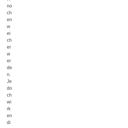
no
ch
en
w
ei
ch
er
w
er
de
n.
Je
do
ch
wi
rk
en
di