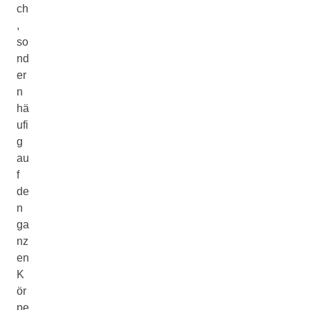
ch
,
so
nd
er
n
hä
ufi
g
au
f
de
n
ga
nz
en
K
ör
pe