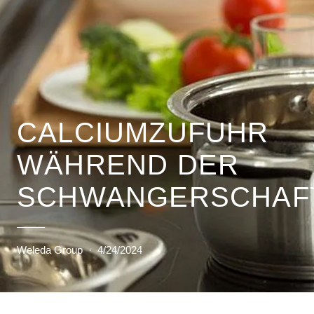
CALCIUMZUFUHR
WÄHREND DER
SCHWANGERSCHAF
Weleda Group
·
4/24/2024