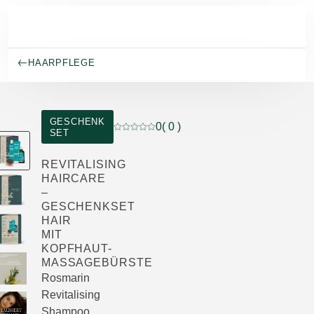
Skip to main content
HAARPFLEGE
GESCHENK
0
( 0 )
SET
Aktuelle Bewertung: 0 von 5 Sternen be
REVITALISING
HAIRCARE
–
GESCHENKSET
HAIR
MIT
KOPFHAUT-
MASSAGEBÜRSTE
Rosmarin
Revitalising
Shampoo