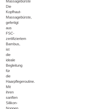
Massagebürste
Die
Kopfhaut-
Massagebürste,
gefertigt
aus
FSC-
zertifiziertem
Bambus,
ist
die
ideale
Begleitung
für
die
Haarpflegeroutine.
Mit
ihren
sanften
Silikon-
Noppen