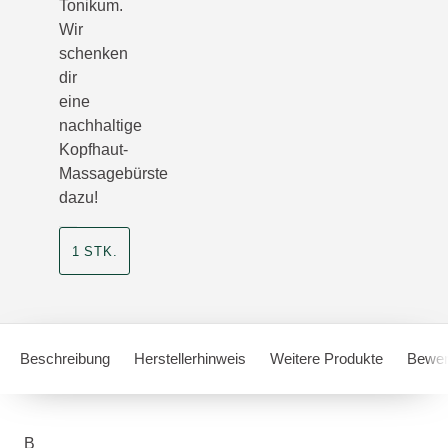
Tonikum.
Wir
schenken
dir
eine
nachhaltige
Kopfhaut-
Massagebürste
dazu!
1 STK.
Beschreibung
Herstellerhinweis
Weitere Produkte
Bewer
B