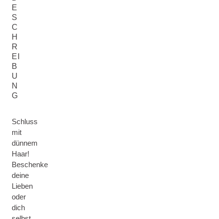
E
S
C
H
R
EI
B
U
N
G
Schluss
mit
dünnem
Haar!
Beschenke
deine
Lieben
oder
dich
selbst