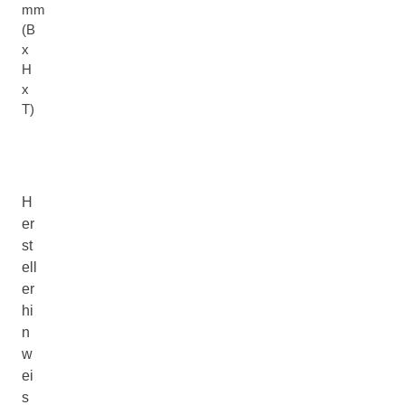
mm
(B
x
H
x
T)
H
er
st
ell
er
hi
n
w
ei
s