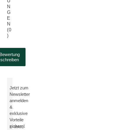
U
N
G
E
N
(0
)
Bewertung
schreiben
Jetzt zum
Newsletter
anmelden
&
exklusive
Vorteile
sichern!
E-MAIL-