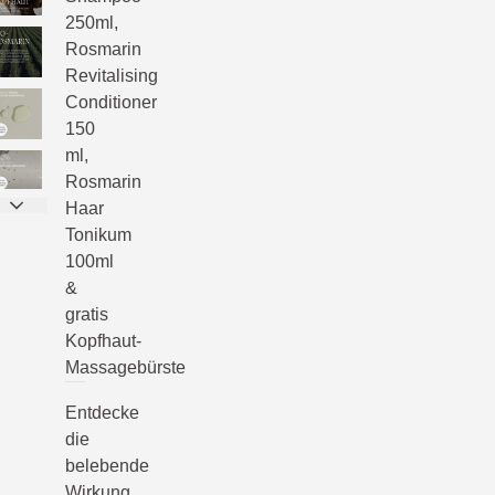
250ml,
Rosmarin
Revitalising
Conditioner
150
ml,
Rosmarin
Haar
Tonikum
100ml
&
gratis
Kopfhaut-
Massagebürste
Entdecke
die
belebende
Wirkung